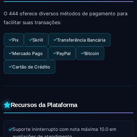
O 444 oferece diversos métodos de pagamento para
facilitar suas transações:
Pix
Skrill
Transferência Bancária
Mercado Pago
PayPal
Bitcoin
Cartão de Crédito
Recursos da Plataforma
Suporte ininterrupto com nota máxima 10.0 em
avaliações de atendimento