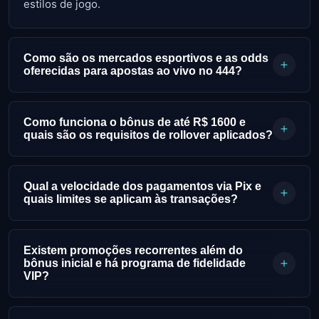
estilos de jogo.
Como são os mercados esportivos e as odds
oferecidas para apostas ao vivo no 444?
Como funciona o bônus de até R$ 1600 e
quais são os requisitos de rollover aplicados?
Qual a velocidade dos pagamentos via Pix e
quais limites se aplicam às transações?
Existem promoções recorrentes além do
bônus inicial e há programa de fidelidade
VIP?