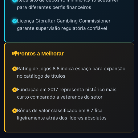
para diferentes perfis financeiros
Licença Gibraltar Gambling Commissioner
garante supervisão regulatória confiável
Pontos a Melhorar
Rating de jogos 8.8 indica espaço para expansão
no catálogo de títulos
Fundação em 2017 representa histórico mais
curto comparado a veteranos do setor
Bônus de valor classificado em 8.7 fica
ligeiramente atrás dos líderes absolutos