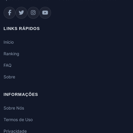
LINKS RÁPIDOS
Início
Ranking
FAQ
Sobre
INFORMAÇÕES
Sobre Nós
Termos de Uso
Privacidade