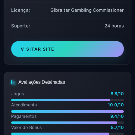
Licença:
Gibraltar Gambling Commissioner
Suporte:
24 horas
VISITAR SITE
Avaliações Detalhadas
Jogos
8.8/10
Atendimento
10.0/10
Pagamentos
9.4/10
Valor do Bônus
8.7/10