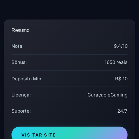
Resumo
Nota:
9.4/10
Bônus:
1650 reais
Depósito Mín:
R$ 10
Licença:
Curaçao eGaming
Suporte:
24/7
VISITAR SITE