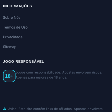
INFORMAÇÕES
Sobre Nós
Termos de Uso
Privacidade
Sitemap
JOGO RESPONSÁVEL
Jogue com responsabilidade. Apostas envolvem riscos.
18+
Apenas para maiores de 18 anos.
Aviso: Este site contém links de afiliados. Apostas envolvem