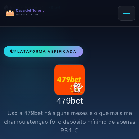
Início
Ranking
479bet
PLATAFORMA VERIFICADA
479bet
Uso a 479bet há alguns meses e o que mais me
chamou atenção foi o depósito mínimo de apenas
R$ 1. O