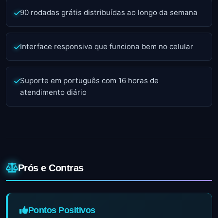
90 rodadas grátis distribuídas ao longo da semana
Interface responsiva que funciona bem no celular
Suporte em português com 16 horas de
atendimento diário
Prós e Contras
Pontos Positivos