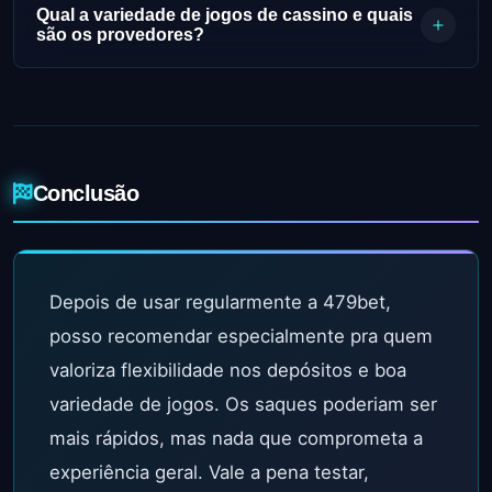
Qual a variedade de jogos de cassino e quais
são os provedores?
Conclusão
Depois de usar regularmente a 479bet,
posso recomendar especialmente pra quem
valoriza flexibilidade nos depósitos e boa
variedade de jogos. Os saques poderiam ser
mais rápidos, mas nada que comprometa a
experiência geral. Vale a pena testar,