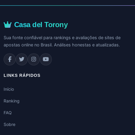
Casa del Torony
Sua fonte confiável para rankings e avaliações de sites de
apostas online no Brasil. Análises honestas e atualizadas.
LINKS RÁPIDOS
Início
Ranking
FAQ
Sobre