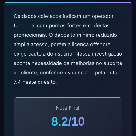
Os dados coletados indicam um operador
funcional com pontos fortes em ofertas
promocionais. O depósito mínimo reduzido
amplia acesso, porém a licença offshore
exige cautela do usuário. Nossa investigação
aponta necessidade de melhorias no suporte
ao cliente, conforme evidenciado pela nota
7.4 neste quesito.
Nota Final:
8.2/10