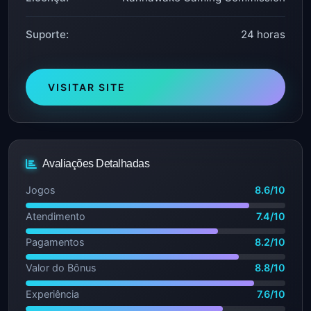
Suporte:
24 horas
VISITAR SITE
Avaliações Detalhadas
Jogos
8.6/10
Atendimento
7.4/10
Pagamentos
8.2/10
Valor do Bônus
8.8/10
Experiência
7.6/10