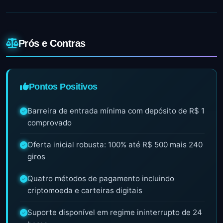
Prós e Contras
Pontos Positivos
Barreira de entrada mínima com depósito de R$ 1
comprovado
Oferta inicial robusta: 100% até R$ 500 mais 240
giros
Quatro métodos de pagamento incluindo
criptomoeda e carteiras digitais
Suporte disponível em regime ininterrupto de 24