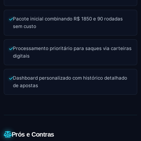
Pacote inicial combinando R$ 1850 e 90 rodadas
sem custo
Processamento prioritário para saques via carteiras
digitais
Dashboard personalizado com histórico detalhado
de apostas
Prós e Contras