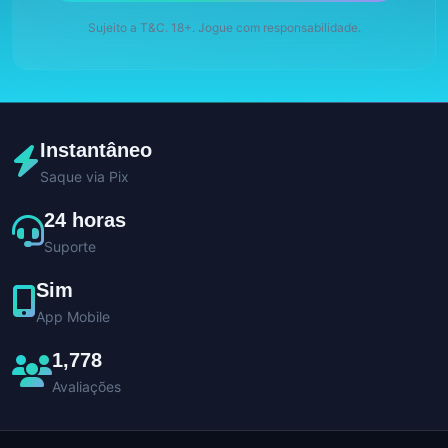
Sujeito a T&C. 18+. Jogue com responsabilidade.
Instantâneo
Saque via Pix
24 horas
Suporte
Sim
App Mobile
1,778
Avaliações