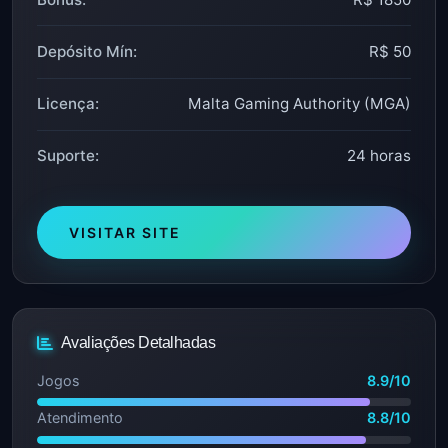
Depósito Mín:
R$ 50
Licença:
Malta Gaming Authority (MGA)
Suporte:
24 horas
VISITAR SITE
Avaliações Detalhadas
Jogos
8.9/10
Atendimento
8.8/10