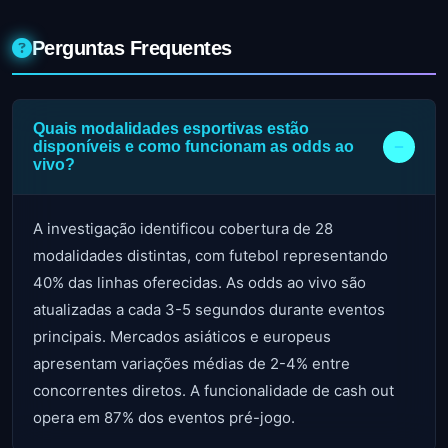
Perguntas Frequentes
Quais modalidades esportivas estão
disponíveis e como funcionam as odds ao
vivo?
A investigação identificou cobertura de 28
modalidades distintas, com futebol representando
40% das linhas oferecidas. As odds ao vivo são
atualizadas a cada 3-5 segundos durante eventos
principais. Mercados asiáticos e europeus
apresentam variações médias de 2-4% entre
concorrentes diretos. A funcionalidade de cash out
opera em 87% dos eventos pré-jogo.