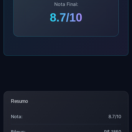
Nota Final:
8.7/10
Resumo
Nota:
8.7/10
Bônus:
R$ 1850