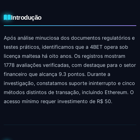
Introdução
Após análise minuciosa dos documentos regulatórios e
testes práticos, identificamos que a 4BET opera sob
licença maltesa há oito anos. Os registros mostram
1778 avaliações verificadas, com destaque para o setor
financeiro que alcança 9.3 pontos. Durante a
investigação, constatamos suporte ininterrupto e cinco
métodos distintos de transação, incluindo Ethereum. O
acesso mínimo requer investimento de R$ 50.