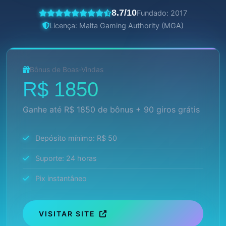
8.7/10
Fundado: 2017
Licença: Malta Gaming Authority (MGA)
Bônus de Boas-Vindas
R$ 1850
Ganhe até R$ 1850 de bônus + 90 giros grátis
Depósito mínimo: R$ 50
Suporte: 24 horas
Pix instantâneo
VISITAR SITE