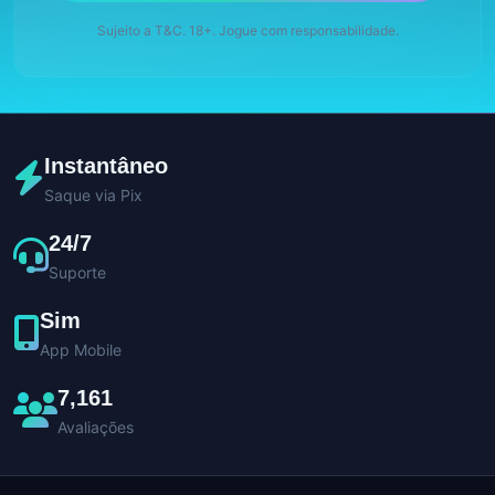
Sujeito a T&C. 18+. Jogue com responsabilidade.
Instantâneo
Saque via Pix
24/7
Suporte
Sim
App Mobile
7,161
Avaliações