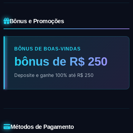
Bônus e Promoções
BÔNUS DE BOAS-VINDAS
bônus de R$ 250
Deposite e ganhe 100% até R$ 250
Métodos de Pagamento