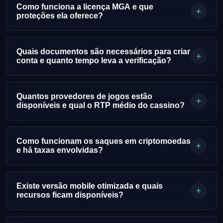
Como funciona a licença MGA e que
proteções ela oferece?
Quais documentos são necessários para criar
conta e quanto tempo leva a verificação?
Quantos provedores de jogos estão
disponíveis e qual o RTP médio do cassino?
Como funcionam os saques em criptomoedas
e há taxas envolvidas?
Existe versão mobile otimizada e quais
recursos ficam disponíveis?