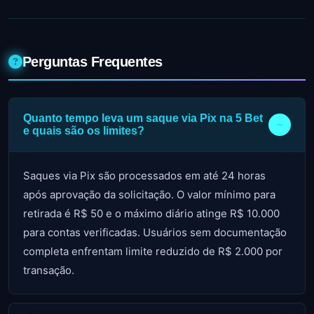
Perguntas Frequentes
Quanto tempo leva um saque via Pix na 5 Bet
e quais são os limites?
Saques via Pix são processados em até 24 horas
após aprovação da solicitação. O valor mínimo para
retirada é R$ 50 e o máximo diário atinge R$ 10.000
para contas verificadas. Usuários sem documentação
completa enfrentam limite reduzido de R$ 2.000 por
transação.