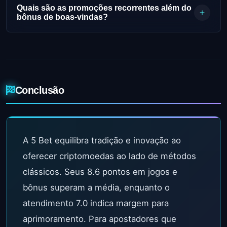
Quais são as promoções recorrentes além do
bônus de boas-vindas?
Conclusão
A 5 Bet equilibra tradição e inovação ao
oferecer criptomoedas ao lado de métodos
clássicos. Seus 8.6 pontos em jogos e
bônus superam a média, enquanto o
atendimento 7.0 indica margem para
aprimoramento. Para apostadores que