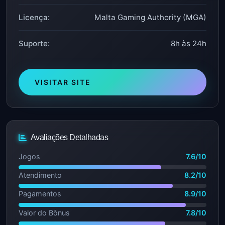
Licença:
Malta Gaming Authority (MGA)
Suporte:
8h às 24h
VISITAR SITE
Avaliações Detalhadas
Jogos
7.6/10
Atendimento
8.2/10
Pagamentos
8.9/10
Valor do Bônus
7.8/10