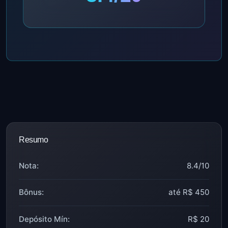
Resumo
Nota:
8.4/10
Bônus:
até R$ 450
Depósito Mín:
R$ 20