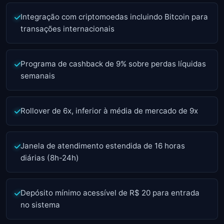
Integração com criptomoedas incluindo Bitcoin para
transações internacionais
Programa de cashback de 9% sobre perdas líquidas
semanais
Rollover de 6x, inferior à média de mercado de 9x
Janela de atendimento estendida de 16 horas
diárias (8h-24h)
Depósito mínimo acessível de R$ 20 para entrada
no sistema