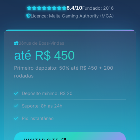
8.4/10
Fundado: 2016
Licença: Malta Gaming Authority (MGA)
Bônus de Boas-Vindas
até R$ 450
Primeiro depósito: 50% até R$ 450 + 200
rodadas
Depósito mínimo: R$ 20
Suporte: 8h às 24h
Pix instantâneo