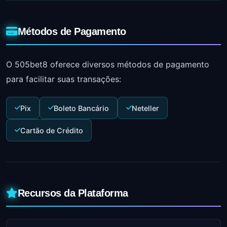
Métodos de Pagamento
O 505bet8 oferece diversos métodos de pagamento
para facilitar suas transações:
Pix
Boleto Bancário
Neteller
Cartão de Crédito
Recursos da Plataforma