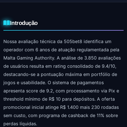
Introdução
Nossa avaliação técnica da 505bet8 identifica um
operador com 6 anos de atuação regulamentada pela
Malta Gaming Authority. A análise de 3.850 avaliações
de usuários resulta em rating consolidado de 9.4/10,
destacando-se a pontuação máxima em portfólio de
jogos e usabilidade. O sistema de pagamentos
apresenta score de 9.2, com processamento via Pix e
threshold mínimo de R$ 10 para depósitos. A oferta
promocional inicial atinge R$ 1.400 mais 230 rodadas
sem custo, com programa de cashback de 11% sobre
perdas líquidas.