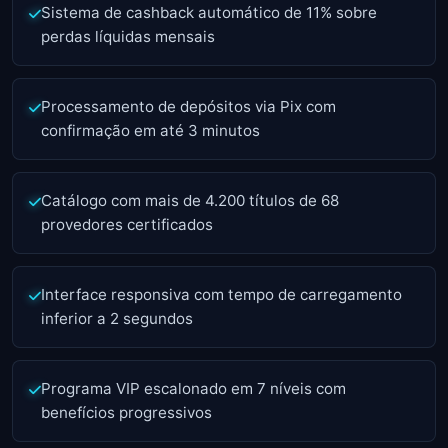
Sistema de cashback automático de 11% sobre
perdas líquidas mensais
Processamento de depósitos via Pix com
confirmação em até 3 minutos
Catálogo com mais de 4.200 títulos de 68
provedores certificados
Interface responsiva com tempo de carregamento
inferior a 2 segundos
Programa VIP escalonado em 7 níveis com
benefícios progressivos