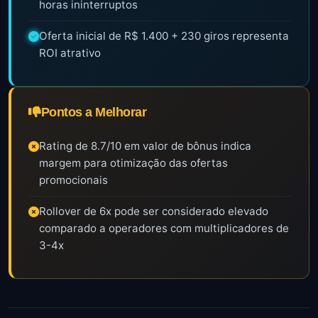
horas ininterruptos
Oferta inicial de R$ 1.400 + 230 giros representa
ROI atrativo
Pontos a Melhorar
Rating de 8.7/10 em valor de bônus indica
margem para otimização das ofertas
promocionais
Rollover de 6x pode ser considerado elevado
comparado a operadores com multiplicadores de
3-4x