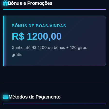
Bônus e Promoções
BÔNUS DE BOAS-VINDAS
R$ 1200,00
Ganhe até R$ 1200 de bônus + 120 giros
grátis
Métodos de Pagamento