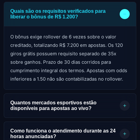
Quais são os requisitos verificados para
liberar o bônus de R$ 1.200?
O bônus exige rollover de 6 vezes sobre o valor
creditado, totalizando R$ 7.200 em apostas. Os 120
giros grátis possuem requisito separado de 35x
sobre ganhos. Prazo de 30 dias corridos para
cumprimento integral dos termos. Apostas com odds
inferiores a 1.50 não são contabilizadas no rollover.
Quantos mercados esportivos estão
disponíveis para apostas ao vivo?
Como funciona o atendimento durante as 24
horas anunciadas?