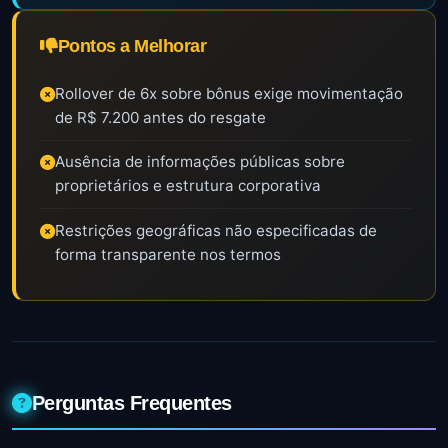
Pontos a Melhorar
Rollover de 6x sobre bônus exige movimentação
de R$ 7.200 antes do resgate
Ausência de informações públicas sobre
proprietários e estrutura corporativa
Restrições geográficas não especificadas de
forma transparente nos termos
Perguntas Frequentes