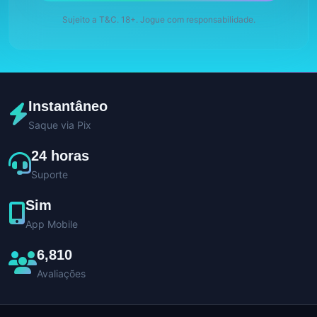
Sujeito a T&C. 18+. Jogue com responsabilidade.
Instantâneo
Saque via Pix
24 horas
Suporte
Sim
App Mobile
6,810
Avaliações