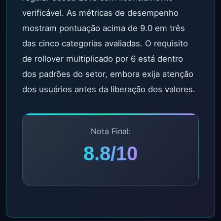
verificável. As métricas de desempenho
mostram pontuação acima de 9.0 em três
das cinco categorias avaliadas. O requisito
de rollover multiplicado por 6 está dentro
dos padrões do setor, embora exija atenção
dos usuários antes da liberação dos valores.
Nota Final:
8.8/10