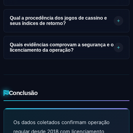
Qual a procedência dos jogos de cassino e
seus índices de retorno?
Quais evidências comprovam a segurança e o
licenciamento da operação?
Conclusão
Os dados coletados confirmam operação
regular desde 2018 com licenciamento