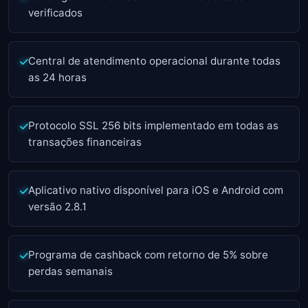
verificados
Central de atendimento operacional durante todas
as 24 horas
Protocolo SSL 256 bits implementado em todas as
transações financeiras
Aplicativo nativo disponível para iOS e Android com
versão 2.8.1
Programa de cashback com retorno de 5% sobre
perdas semanais