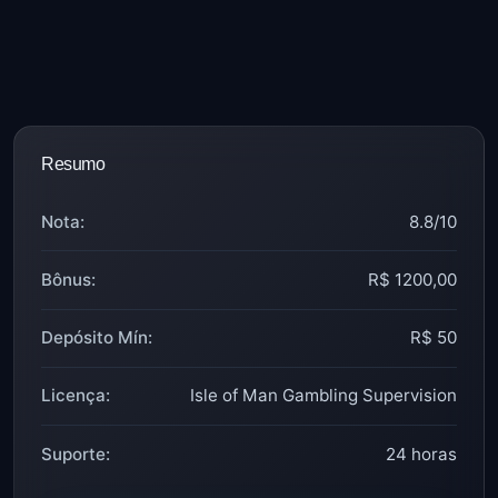
Resumo
Nota:
8.8/10
Bônus:
R$ 1200,00
Depósito Mín:
R$ 50
Licença:
Isle of Man Gambling Supervision
Suporte:
24 horas