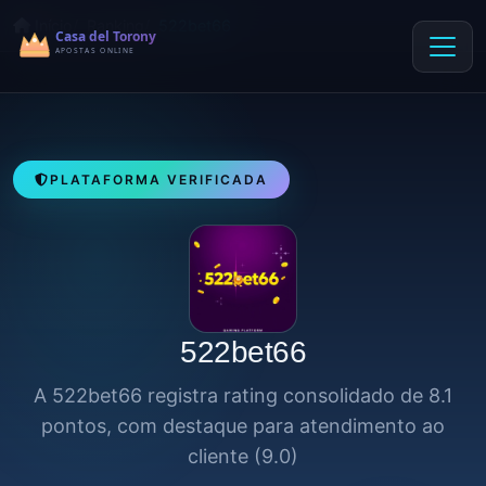
Início
Ranking
522bet66
PLATAFORMA VERIFICADA
522bet66
A 522bet66 registra rating consolidado de 8.1
pontos, com destaque para atendimento ao
cliente (9.0)