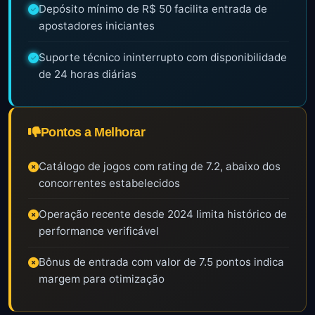
Depósito mínimo de R$ 50 facilita entrada de
apostadores iniciantes
Suporte técnico ininterrupto com disponibilidade
de 24 horas diárias
Pontos a Melhorar
Catálogo de jogos com rating de 7.2, abaixo dos
concorrentes estabelecidos
Operação recente desde 2024 limita histórico de
performance verificável
Bônus de entrada com valor de 7.5 pontos indica
margem para otimização