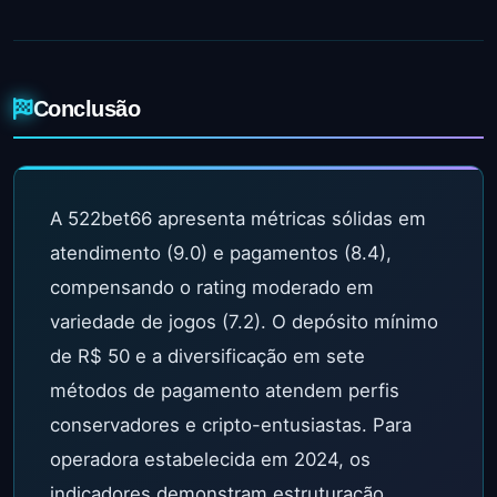
Conclusão
A 522bet66 apresenta métricas sólidas em
atendimento (9.0) e pagamentos (8.4),
compensando o rating moderado em
variedade de jogos (7.2). O depósito mínimo
de R$ 50 e a diversificação em sete
métodos de pagamento atendem perfis
conservadores e cripto-entusiastas. Para
operadora estabelecida em 2024, os
indicadores demonstram estruturação