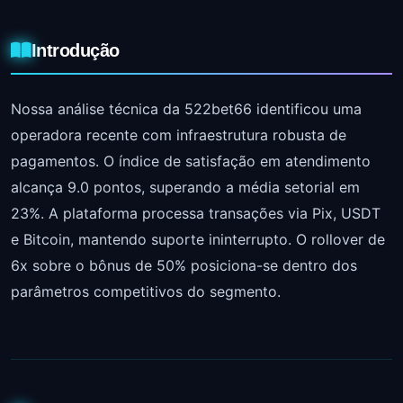
Introdução
Nossa análise técnica da 522bet66 identificou uma
operadora recente com infraestrutura robusta de
pagamentos. O índice de satisfação em atendimento
alcança 9.0 pontos, superando a média setorial em
23%. A plataforma processa transações via Pix, USDT
e Bitcoin, mantendo suporte ininterrupto. O rollover de
6x sobre o bônus de 50% posiciona-se dentro dos
parâmetros competitivos do segmento.