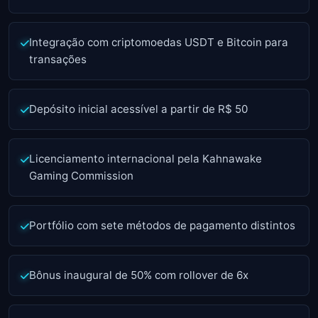
Integração com criptomoedas USDT e Bitcoin para
transações
Depósito inicial acessível a partir de R$ 50
Licenciamento internacional pela Kahnawake
Gaming Commission
Portfólio com sete métodos de pagamento distintos
Bônus inaugural de 50% com rollover de 6x