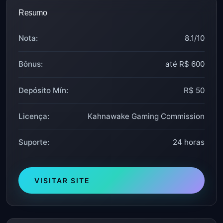
Resumo
Nota:
8.1/10
Bônus:
até R$ 600
Depósito Mín:
R$ 50
Licença:
Kahnawake Gaming Commission
Suporte:
24 horas
VISITAR SITE