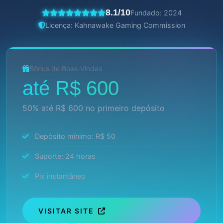
8.1/10
Fundado: 2024
Licença: Kahnawake Gaming Commission
Bônus de Boas-Vindas
até R$ 600
50% até R$ 600 no primeiro depósito
Depósito mínimo: R$ 50
Suporte: 24 horas
Pix instantâneo
VISITAR SITE