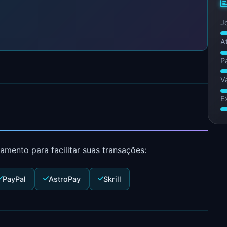
J
A
P
V
E
mento para facilitar suas transações:
PayPal
AstroPay
Skrill