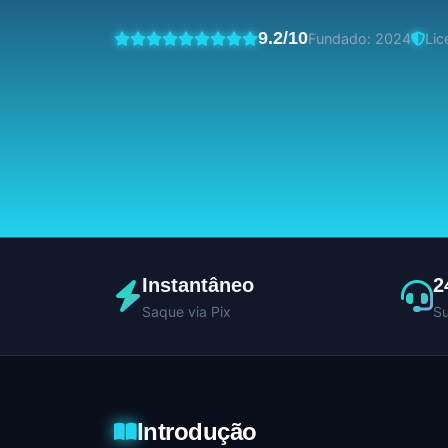
9.2/10
Fundado: 2024
Li
Instantâneo
2
Saque via Pix
Su
Introdução