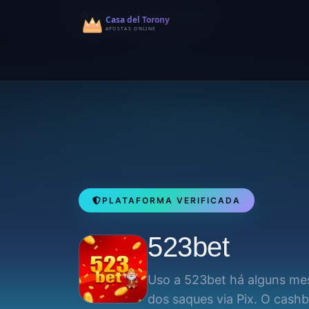
Início
Ranking
523bet
PLATAFORMA VERIFICADA
523bet
Uso a 523bet há alguns mes
dos saques via Pix. O cash