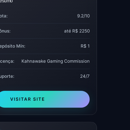
esumo
ota:
9.2/10
ônus:
até R$ 2250
epósito Mín:
R$ 1
icença:
Kahnawake Gaming Commission
uporte:
24/7
VISITAR SITE