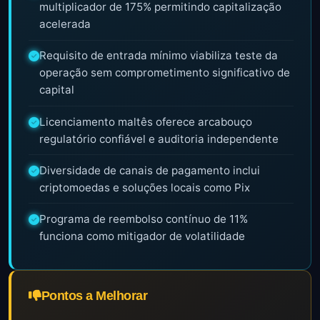
multiplicador de 175% permitindo capitalização
acelerada
Requisito de entrada mínimo viabiliza teste da
operação sem comprometimento significativo de
capital
Licenciamento maltês oferece arcabouço
regulatório confiável e auditoria independente
Diversidade de canais de pagamento inclui
criptomoedas e soluções locais como Pix
Programa de reembolso contínuo de 11%
funciona como mitigador de volatilidade
Pontos a Melhorar