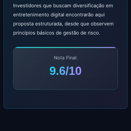
Investidores que buscam diversificação em
entretenimento digital encontrarão aqui
proposta estruturada, desde que observem
princípios básicos de gestão de risco.
Nota Final:
9.6/10