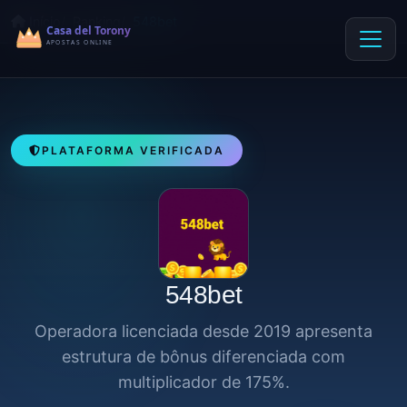
Início
Ranking
548bet
PLATAFORMA VERIFICADA
548bet
Operadora licenciada desde 2019 apresenta
estrutura de bônus diferenciada com
multiplicador de 175%.