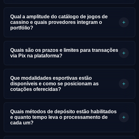
Qual a amplitude do catálogo de jogos de
cassino e quais provedores integram o
portfólio?
Quais são os prazos e limites para transações
via Pix na plataforma?
Que modalidades esportivas estão
disponíveis e como se posicionam as
cotações oferecidas?
Quais métodos de depósito estão habilitados
e quanto tempo leva o processamento de
cada um?