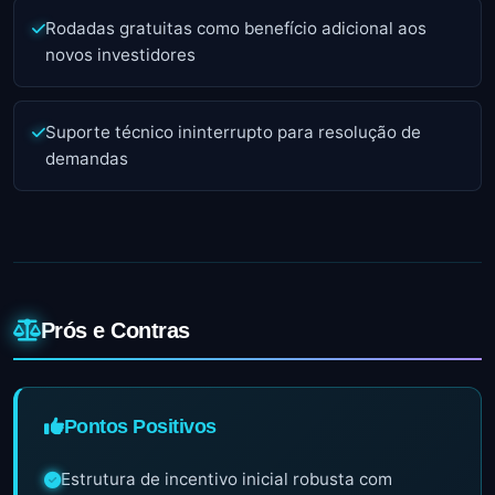
Rodadas gratuitas como benefício adicional aos
novos investidores
Suporte técnico ininterrupto para resolução de
demandas
Prós e Contras
Pontos Positivos
Estrutura de incentivo inicial robusta com