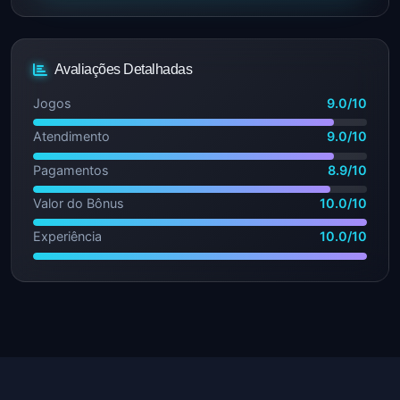
Avaliações Detalhadas
Jogos
9.0/10
Atendimento
9.0/10
Pagamentos
8.9/10
Valor do Bônus
10.0/10
Experiência
10.0/10