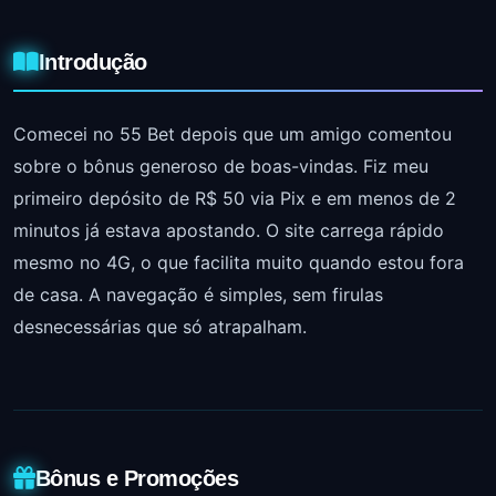
Introdução
Comecei no 55 Bet depois que um amigo comentou
sobre o bônus generoso de boas-vindas. Fiz meu
primeiro depósito de R$ 50 via Pix e em menos de 2
minutos já estava apostando. O site carrega rápido
mesmo no 4G, o que facilita muito quando estou fora
de casa. A navegação é simples, sem firulas
desnecessárias que só atrapalham.
Bônus e Promoções