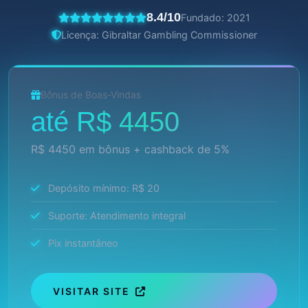
8.4/10
Fundado: 2021
Licença: Gibraltar Gambling Commissioner
Bônus de Boas-Vindas
até R$ 4450
R$ 4450 em bônus + cashback de 5%
Depósito mínimo: R$ 20
Suporte: Atendimento integral
Pix instantâneo
VISITAR SITE