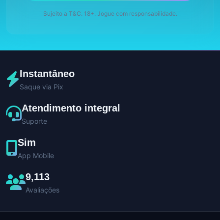
Sujeito a T&C. 18+. Jogue com responsabilidade.
Instantâneo
Saque via Pix
Atendimento integral
Suporte
Sim
App Mobile
9,113
Avaliações