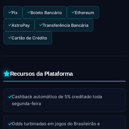
Pix
Boleto Bancário
Ethereum
AstroPay
Transferência Bancária
Cartão de Crédito
Recursos da Plataforma
Cashback automático de 5% creditado toda
segunda-feira
Odds turbinadas em jogos do Brasileirão e