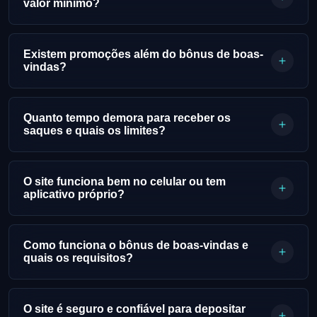
valor mínimo?
Existem promoções além do bônus de boas-
vindas?
Quanto tempo demora para receber os
saques e quais os limites?
O site funciona bem no celular ou tem
aplicativo próprio?
Como funciona o bônus de boas-vindas e
quais os requisitos?
O site é seguro e confiável para depositar