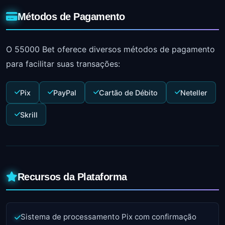
Métodos de Pagamento
O 55000 Bet oferece diversos métodos de pagamento
para facilitar suas transações:
Pix
PayPal
Cartão de Débito
Neteller
Skrill
Recursos da Plataforma
Sistema de processamento Pix com confirmação