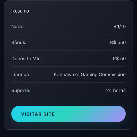
Resumo
Nota:
8.1/10
Bônus:
R$ 550
Depósito Mín:
R$ 50
Licença:
Kahnawake Gaming Commission
Suporte:
24 horas
VISITAR SITE