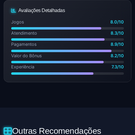
Avaliações Detalhadas
Jogos
8.0/10
Atendimento
8.3/10
Pagamentos
8.9/10
Valor do Bônus
8.2/10
Experiência
7.3/10
Outras Recomendações