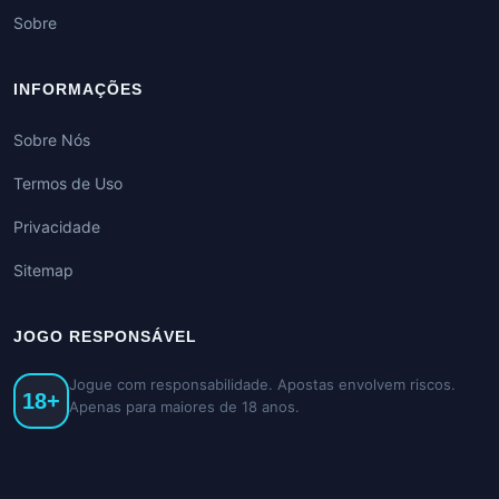
Sobre
INFORMAÇÕES
Sobre Nós
Termos de Uso
Privacidade
Sitemap
JOGO RESPONSÁVEL
Jogue com responsabilidade. Apostas envolvem riscos.
18+
Apenas para maiores de 18 anos.