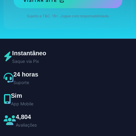
VISITAR SITE
Sujeito a T&C. 18+. Jogue com responsabilidade.
Instantâneo
Saque via Pix
24 horas
Suporte
Sim
App Mobile
4,804
Avaliações