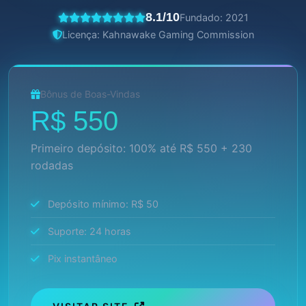
8.1/10
Fundado: 2021
Licença: Kahnawake Gaming Commission
Bônus de Boas-Vindas
R$ 550
Primeiro depósito: 100% até R$ 550 + 230
rodadas
Depósito mínimo: R$ 50
Suporte: 24 horas
Pix instantâneo