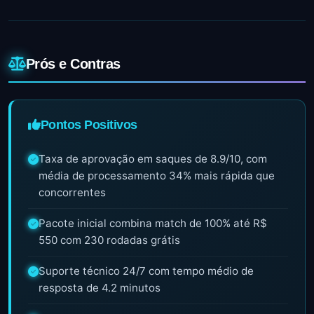
Prós e Contras
Pontos Positivos
Taxa de aprovação em saques de 8.9/10, com
média de processamento 34% mais rápida que
concorrentes
Pacote inicial combina match de 100% até R$
550 com 230 rodadas grátis
Suporte técnico 24/7 com tempo médio de
resposta de 4.2 minutos