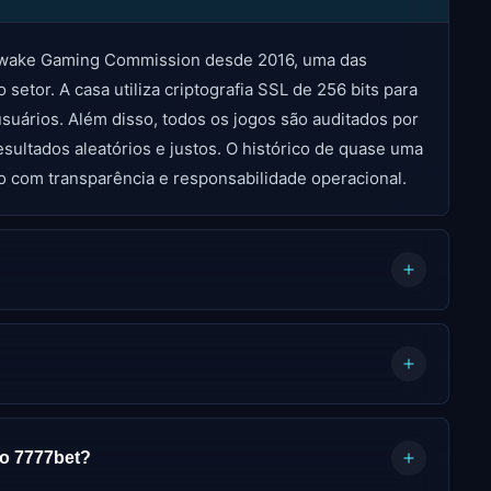
awake Gaming Commission desde 2016, uma das
setor. A casa utiliza criptografia SSL de 256 bits para
suários. Além disso, todos os jogos são auditados por
sultados aleatórios e justos. O histórico de quase uma
com transparência e responsabilidade operacional.
do 7777bet?