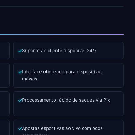
Suporte ao cliente disponível 24/7
Interface otimizada para dispositivos
móveis
Processamento rápido de saques via Pix
Apostas esportivas ao vivo com odds