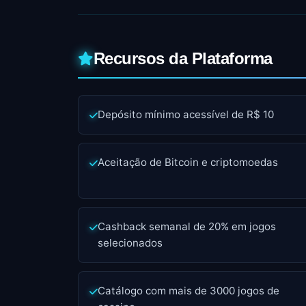
Recursos da Plataforma
Depósito mínimo acessível de R$ 10
Aceitação de Bitcoin e criptomoedas
Cashback semanal de 20% em jogos
selecionados
Catálogo com mais de 3000 jogos de