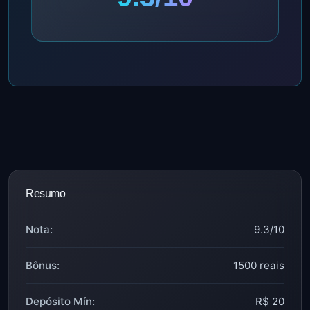
Resumo
Nota:
9.3/10
Bônus:
1500 reais
Depósito Mín:
R$ 20