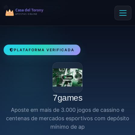
Início
Ranking
7games
PLATAFORMA VERIFICADA
7games
Aposte em mais de 3.000 jogos de cassino e
centenas de mercados esportivos com depósito
mínimo de ap