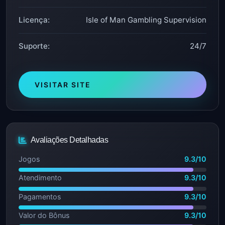
Licença:
Isle of Man Gambling Supervision
Suporte:
24/7
VISITAR SITE
Avaliações Detalhadas
Jogos
9.3/10
Atendimento
9.3/10
Pagamentos
9.3/10
Valor do Bônus
9.3/10