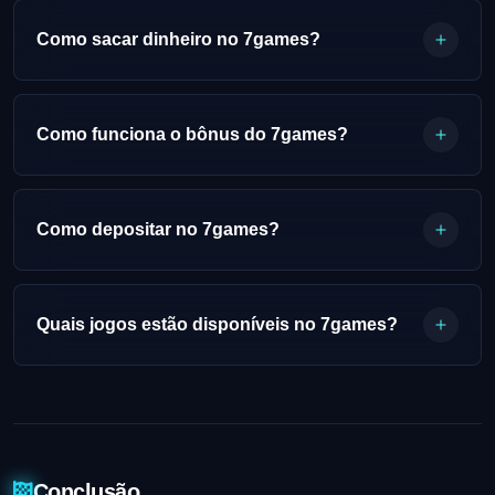
Como sacar dinheiro no 7games?
Como funciona o bônus do 7games?
Como depositar no 7games?
Quais jogos estão disponíveis no 7games?
Conclusão