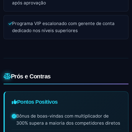
após aprovação
Programa VIP escalonado com gerente de conta
dedicado nos níveis superiores
Prós e Contras
Pontos Positivos
Bônus de boas-vindas com multiplicador de
300% supera a maioria dos competidores diretos