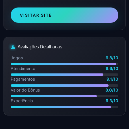
VISITAR SITE
Avaliações Detalhadas
Jogos
9.8/10
Atendimento
8.6/10
Pagamentos
9.1/10
Valor do Bônus
8.0/10
Experiência
9.3/10