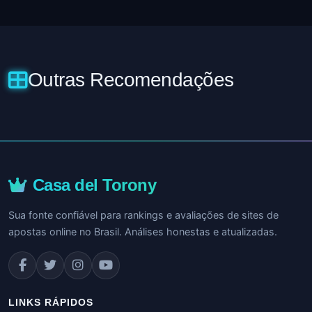
Outras Recomendações
Casa del Torony
Sua fonte confiável para rankings e avaliações de sites de
apostas online no Brasil. Análises honestas e atualizadas.
LINKS RÁPIDOS