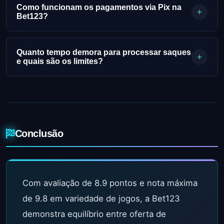
Como funcionam os pagamentos via Pix na
Bet123?
Quanto tempo demora para processar saques
e quais são os limites?
Conclusão
Com avaliação de 8.9 pontos e nota máxima
de 9.8 em variedade de jogos, a Bet123
demonstra equilíbrio entre oferta de