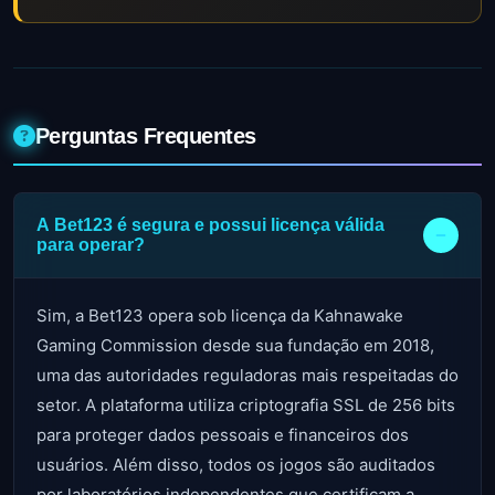
Perguntas Frequentes
A Bet123 é segura e possui licença válida
para operar?
Sim, a Bet123 opera sob licença da Kahnawake
Gaming Commission desde sua fundação em 2018,
uma das autoridades reguladoras mais respeitadas do
setor. A plataforma utiliza criptografia SSL de 256 bits
para proteger dados pessoais e financeiros dos
usuários. Além disso, todos os jogos são auditados
por laboratórios independentes que certificam a