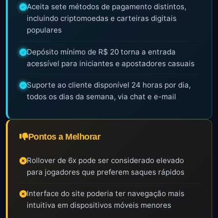
Aceita sete métodos de pagamento distintos,
incluindo criptomoedas e carteiras digitais
populares
Depósito mínimo de R$ 20 torna a entrada
acessível para iniciantes e apostadores casuais
Suporte ao cliente disponível 24 horas por dia,
todos os dias da semana, via chat e e-mail
Pontos a Melhorar
Rollover de 6x pode ser considerado elevado
para jogadores que preferem saques rápidos
Interface do site poderia ter navegação mais
intuitiva em dispositivos móveis menores