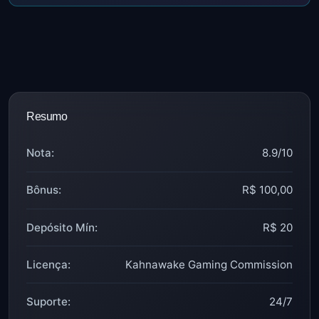
Resumo
Nota:
8.9/10
Bônus:
R$ 100,00
Depósito Mín:
R$ 20
Licença:
Kahnawake Gaming Commission
Suporte:
24/7