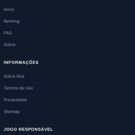
Início
Ranking
FAQ
Sobre
INFORMAÇÕES
Sobre Nós
Termos de Uso
Privacidade
Sitemap
JOGO RESPONSÁVEL