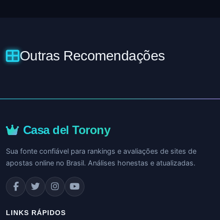
Outras Recomendações
Casa del Torony
Sua fonte confiável para rankings e avaliações de sites de
apostas online no Brasil. Análises honestas e atualizadas.
LINKS RÁPIDOS