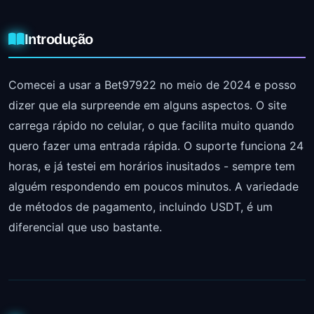
Introdução
Comecei a usar a Bet97922 no meio de 2024 e posso
dizer que ela surpreende em alguns aspectos. O site
carrega rápido no celular, o que facilita muito quando
quero fazer uma entrada rápida. O suporte funciona 24
horas, e já testei em horários inusitados - sempre tem
alguém respondendo em poucos minutos. A variedade
de métodos de pagamento, incluindo USDT, é um
diferencial que uso bastante.