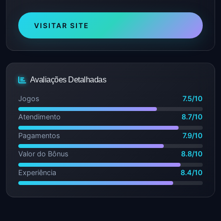
VISITAR SITE
Avaliações Detalhadas
Jogos
7.5/10
Atendimento
8.7/10
Pagamentos
7.9/10
Valor do Bônus
8.8/10
Experiência
8.4/10