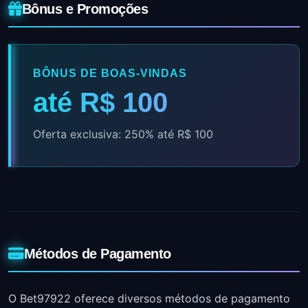
Bônus e Promoções
BÔNUS DE BOAS-VINDAS
até R$ 100
Oferta exclusiva: 250% até R$ 100
Métodos de Pagamento
O Bet97922 oferece diversos métodos de pagamento