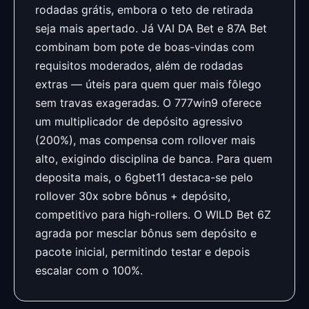
rodadas grátis, embora o teto de retirada
seja mais apertado. Já VAI DA Bet e 87A Bet
combinam bom pote de boas-vindas com
requisitos moderados, além de rodadas
extras — úteis para quem quer mais fôlego
sem travas exageradas. O 777win9 oferece
um multiplicador de depósito agressivo
(200%), mas compensa com rollover mais
alto, exigindo disciplina de banca. Para quem
deposita mais, o 6gbet11 destaca-se pelo
rollover 30x sobre bônus + depósito,
competitivo para high-rollers. O WILD Bet 6Z
agrada por mesclar bônus sem depósito e
pacote inicial, permitindo testar e depois
escalar com o 100%.