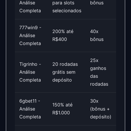
Análise
para slots
bônus
Completa
selecionados
777win9 -
200% até
40x
Análise
R$400
bônus
Completa
25x
Tigrinho -
20 rodadas
ganhos
Análise
grátis sem
das
Completa
depósito
rodadas
6gbet11 -
30x
150% até
Análise
(bônus +
R$1.000
Completa
depósito)