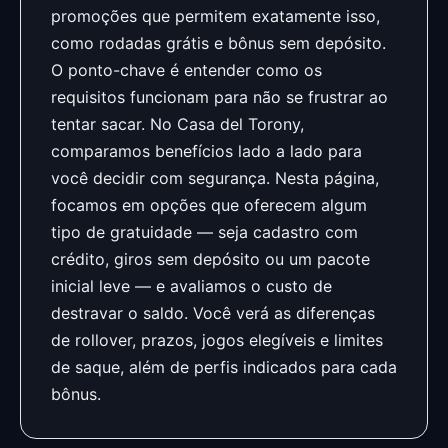
promoções que permitem exatamente isso,
como rodadas grátis e bônus sem depósito.
O ponto-chave é entender como os
requisitos funcionam para não se frustrar ao
tentar sacar. No Casa del Torony,
comparamos benefícios lado a lado para
você decidir com segurança. Nesta página,
focamos em opções que oferecem algum
tipo de gratuidade — seja cadastro com
crédito, giros sem depósito ou um pacote
inicial leve — e avaliamos o custo de
destravar o saldo. Você verá as diferenças
de rollover, prazos, jogos elegíveis e limites
de saque, além de perfis indicados para cada
bônus.