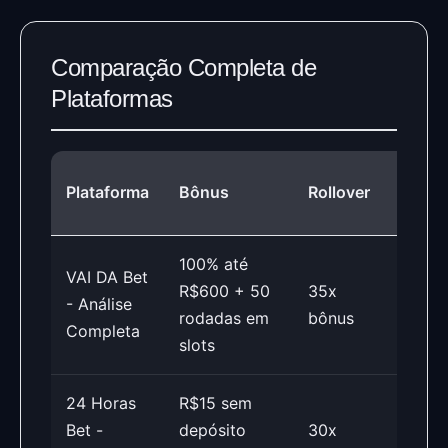
Comparação Completa de
Plataformas
Plataforma
Bônus
Rollover
Vali
100% até
VAI DA Bet
R$600 + 50
35x
- Análise
rodadas em
bônus
Completa
slots
24 Horas
R$15 sem
Bet -
depósito
30x