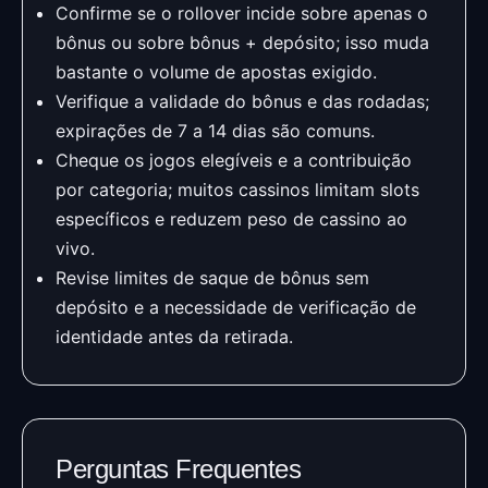
Confirme se o rollover incide sobre apenas o
bônus ou sobre bônus + depósito; isso muda
bastante o volume de apostas exigido.
Verifique a validade do bônus e das rodadas;
expirações de 7 a 14 dias são comuns.
Cheque os jogos elegíveis e a contribuição
por categoria; muitos cassinos limitam slots
específicos e reduzem peso de cassino ao
vivo.
Revise limites de saque de bônus sem
depósito e a necessidade de verificação de
identidade antes da retirada.
Perguntas Frequentes