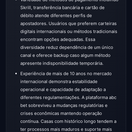
Skrill, transferência bancária e cartão de
débito atende diferentes perfis de
apostadores. Usuários que preferem carteiras
digitais internacionais ou métodos tradicionais
encontram opções adequadas. Essa
diversidade reduz dependência de um único
canal e oferece backup caso algum método
apresente indisponibilidade temporária.
Experiência de mais de 10 anos no mercado
internacional demonstra estabilidade
operacional e capacidade de adaptação a
diferentes regulamentações. A plataforma abc
bet sobreviveu a mudanças regulatórias e
crises econômicas mantendo operação
contínua. Casas com histórico longo tendem a
ter processos mais maduros e suporte mais