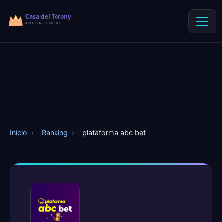
Início
Ranking
plataforma abc bet