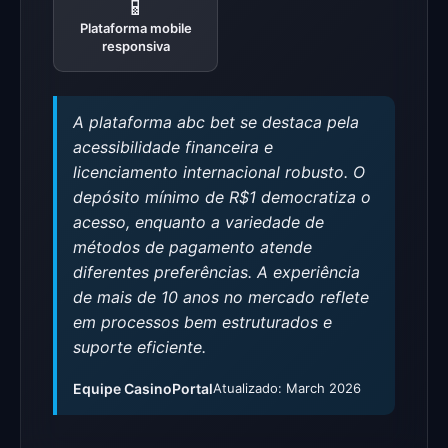
📱
Plataforma mobile
responsiva
A plataforma abc bet se destaca pela
acessibilidade financeira e
licenciamento internacional robusto. O
depósito mínimo de R$1 democratiza o
acesso, enquanto a variedade de
métodos de pagamento atende
diferentes preferências. A experiência
de mais de 10 anos no mercado reflete
em processos bem estruturados e
suporte eficiente.
Equipe CasinoPortal
Atualizado: March 2026