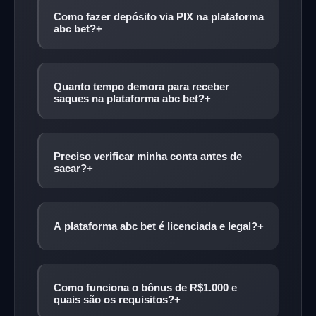
Como fazer depósito via PIX na plataforma
abc bet?
+
Quanto tempo demora para receber
saques na plataforma abc bet?
+
Preciso verificar minha conta antes de
sacar?
+
A plataforma abc bet é licenciada e legal?
+
Como funciona o bônus de R$1.000 e
quais são os requisitos?
+