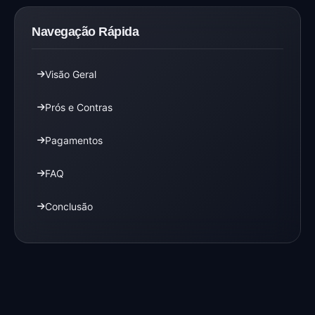
Navegação Rápida
Visão Geral
Prós e Contras
Pagamentos
FAQ
Conclusão