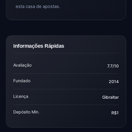
esta casa de apostas.
Informações Rápidas
Avaliação
7.7/10
Fundado
2014
Licença
Gibraltar
Depósito Mín.
R$1