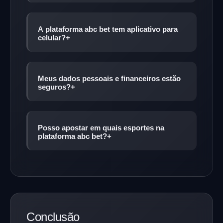
A plataforma abc bet tem aplicativo para
celular?
+
Meus dados pessoais e financeiros estão
seguros?
+
Posso apostar em quais esportes na
plataforma abc bet?
+
Conclusão