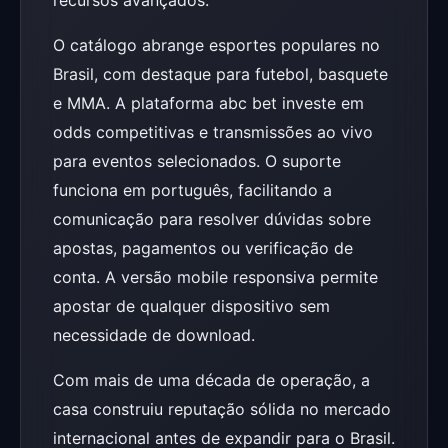
recursos avançados.
O catálogo abrange esportes populares no
Brasil, com destaque para futebol, basquete
e MMA. A plataforma abc bet investe em
odds competitivas e transmissões ao vivo
para eventos selecionados. O suporte
funciona em português, facilitando a
comunicação para resolver dúvidas sobre
apostas, pagamentos ou verificação de
conta. A versão mobile responsiva permite
apostar de qualquer dispositivo sem
necessidade de download.
Com mais de uma década de operação, a
casa construiu reputação sólida no mercado
internacional antes de expandir para o Brasil.