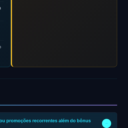
a
o
e ou promoções recorrentes além do bônus