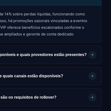
 de 14% sobre perdas líquidas, funcionando como
isso, há promoções sazonais vinculadas a eventos
a VIP oferece benefícios escalonados conforme o
que ampliados e gerente de conta dedicado.
sponíveis e quais provedores estão presentes?
e quais canais estão disponíveis?
ão os requisitos de rollover?