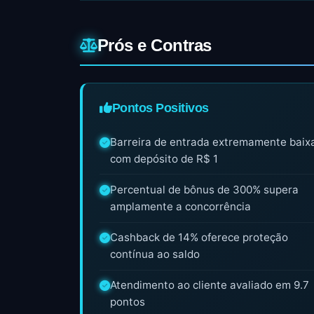
Prós e Contras
Pontos Positivos
Barreira de entrada extremamente baix
com depósito de R$ 1
Percentual de bônus de 300% supera
amplamente a concorrência
Cashback de 14% oferece proteção
contínua ao saldo
Atendimento ao cliente avaliado em 9.7
pontos