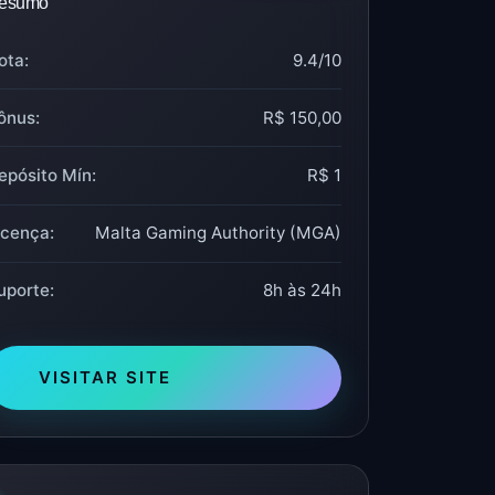
esumo
ota:
9.4/10
ônus:
R$ 150,00
epósito Mín:
R$ 1
icença:
Malta Gaming Authority (MGA)
uporte:
8h às 24h
VISITAR SITE