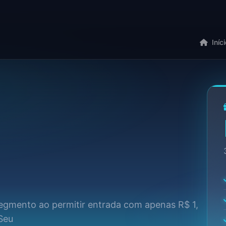
Iníci
segmento ao permitir entrada com apenas R$ 1,
Seu