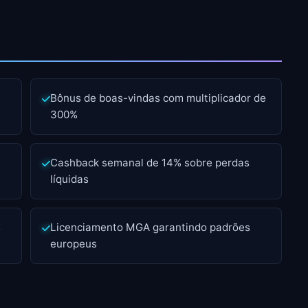
Bônus de boas-vindas com multiplicador de
300%
Cashback semanal de 14% sobre perdas
líquidas
s
Licenciamento MGA garantindo padrões
europeus