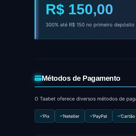
R$ 150,00
300% até R$ 150 no primeiro depósito
Métodos de Pagamento
O Taabet oferece diversos métodos de pagam
Pix
Neteller
PayPal
Cartão