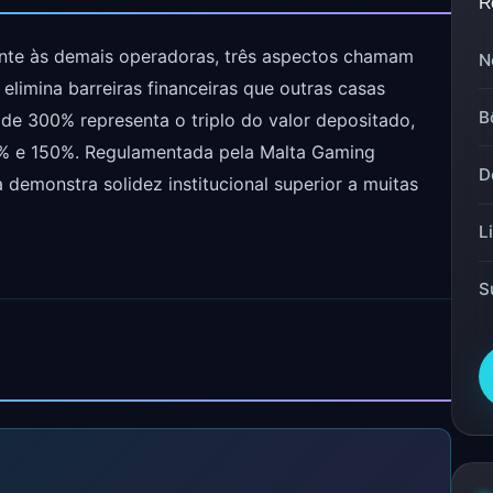
R
ente às demais operadoras, três aspectos chamam
N
 elimina barreiras financeiras que outras casas
B
de 300% representa o triplo do valor depositado,
0% e 150%. Regulamentada pela Malta Gaming
D
 demonstra solidez institucional superior a muitas
L
S