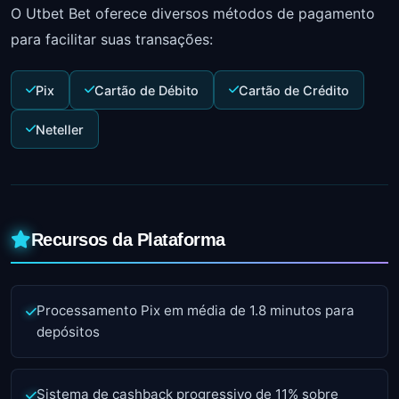
O Utbet Bet oferece diversos métodos de pagamento
para facilitar suas transações:
Pix
Cartão de Débito
Cartão de Crédito
Neteller
Recursos da Plataforma
Processamento Pix em média de 1.8 minutos para
depósitos
Sistema de cashback progressivo de 11% sobre