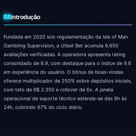
Introdução
Fundada em 2020 sob regulamentação da Isle of Man
Gambling Supervision, a Utbet Bet acumula 8.650
avaliações verificadas. A operadora apresenta rating
consolidado de 8.9, com destaque para o índice de 9.6
em experiência do usuário. O bônus de boas-vindas
oferece multiplicador de 250% sobre depósitos iniciais,
com teto de R$ 2.350 e rollover de 6x. A janela
operacional de suporte técnico estende-se das 8h às
24h, cobrindo 67% do ciclo diário.