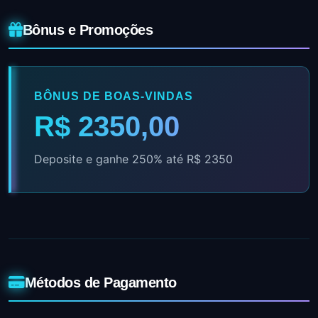
Bônus e Promoções
BÔNUS DE BOAS-VINDAS
R$ 2350,00
Deposite e ganhe 250% até R$ 2350
Métodos de Pagamento