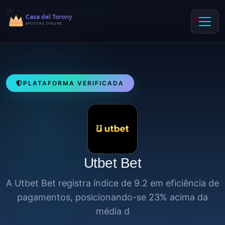
Início
Ranking
Utbet Bet
PLATAFORMA VERIFICADA
Utbet Bet
A Utbet Bet registra índice de 9.2 em eficiência de
pagamentos, posicionando-se 23% acima da
média d