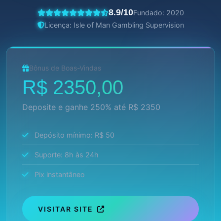
8.9/10
Fundado: 2020
Licença: Isle of Man Gambling Supervision
Bônus de Boas-Vindas
R$ 2350,00
Deposite e ganhe 250% até R$ 2350
Depósito mínimo: R$ 50
Suporte: 8h às 24h
Pix instantâneo
VISITAR SITE