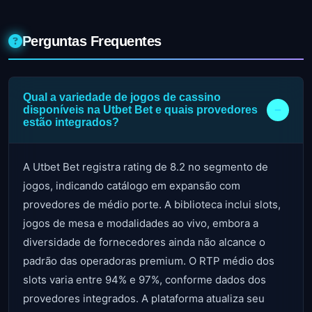
Perguntas Frequentes
Qual a variedade de jogos de cassino
disponíveis na Utbet Bet e quais provedores
estão integrados?
A Utbet Bet registra rating de 8.2 no segmento de
jogos, indicando catálogo em expansão com
provedores de médio porte. A biblioteca inclui slots,
jogos de mesa e modalidades ao vivo, embora a
diversidade de fornecedores ainda não alcance o
padrão das operadoras premium. O RTP médio dos
slots varia entre 94% e 97%, conforme dados dos
provedores integrados. A plataforma atualiza seu