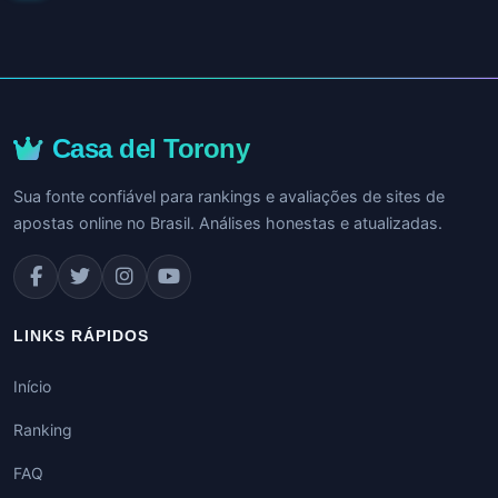
Casa del Torony
Sua fonte confiável para rankings e avaliações de sites de
apostas online no Brasil. Análises honestas e atualizadas.
LINKS RÁPIDOS
Início
Ranking
FAQ