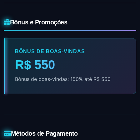
Bônus e Promoções
BÔNUS DE BOAS-VINDAS
R$ 550
Bônus de boas-vindas: 150% até R$ 550
Métodos de Pagamento