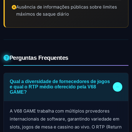
Ausência de informações públicas sobre limites
máximos de saque diário
Perguntas Frequentes
Qual a diversidade de fornecedores de jogos
e qual o RTP médio oferecido pela V68
GAME?
A V68 GAME trabalha com múltiplos provedores
internacionais de software, garantindo variedade em
slots, jogos de mesa e cassino ao vivo. O RTP (Return