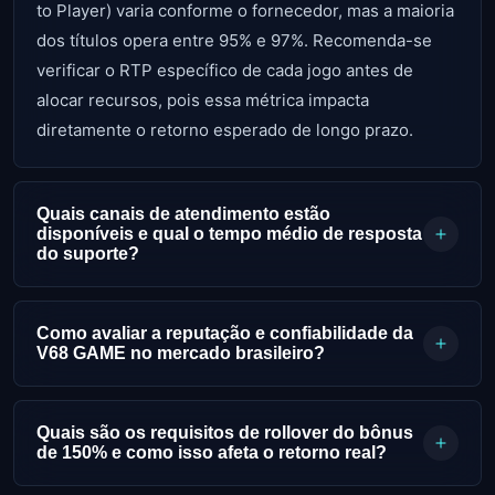
to Player) varia conforme o fornecedor, mas a maioria
dos títulos opera entre 95% e 97%. Recomenda-se
verificar o RTP específico de cada jogo antes de
alocar recursos, pois essa métrica impacta
diretamente o retorno esperado de longo prazo.
Quais canais de atendimento estão
disponíveis e qual o tempo médio de resposta
do suporte?
Como avaliar a reputação e confiabilidade da
V68 GAME no mercado brasileiro?
Quais são os requisitos de rollover do bônus
de 150% e como isso afeta o retorno real?