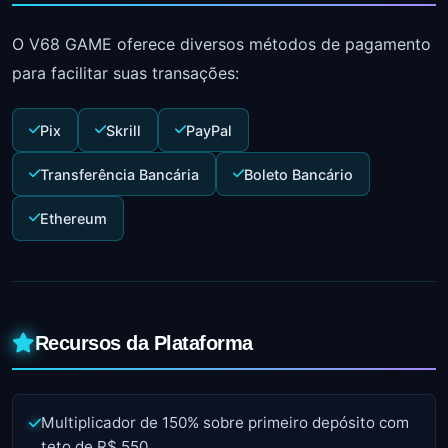
O V68 GAME oferece diversos métodos de pagamento
para facilitar suas transações:
Pix
Skrill
PayPal
Transferência Bancária
Boleto Bancário
Ethereum
Recursos da Plataforma
Multiplicador de 150% sobre primeiro depósito com
teto de R$ 550