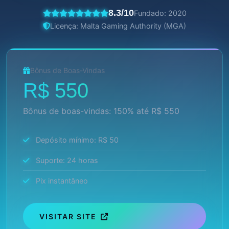
8.3/10
Fundado: 2020
Licença: Malta Gaming Authority (MGA)
Bônus de Boas-Vindas
R$ 550
Bônus de boas-vindas: 150% até R$ 550
Depósito mínimo: R$ 50
Suporte: 24 horas
Pix instantâneo
VISITAR SITE