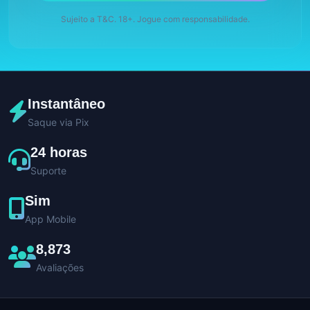
Sujeito a T&C. 18+. Jogue com responsabilidade.
Instantâneo
Saque via Pix
24 horas
Suporte
Sim
App Mobile
8,873
Avaliações