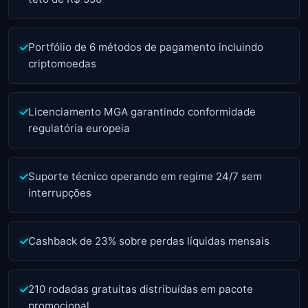
Portfólio de 6 métodos de pagamento incluindo
criptomoedas
Licenciamento MGA garantindo conformidade
regulatória europeia
Suporte técnico operando em regime 24/7 sem
interrupções
Cashback de 23% sobre perdas líquidas mensais
210 rodadas gratuitas distribuídas em pacote
promocional