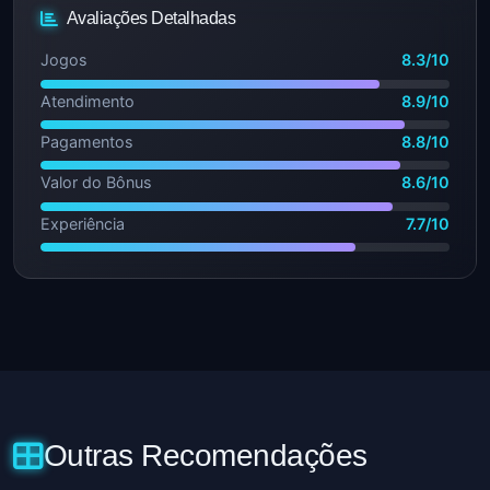
Avaliações Detalhadas
Jogos
8.3/10
Atendimento
8.9/10
Pagamentos
8.8/10
Valor do Bônus
8.6/10
Experiência
7.7/10
Outras Recomendações