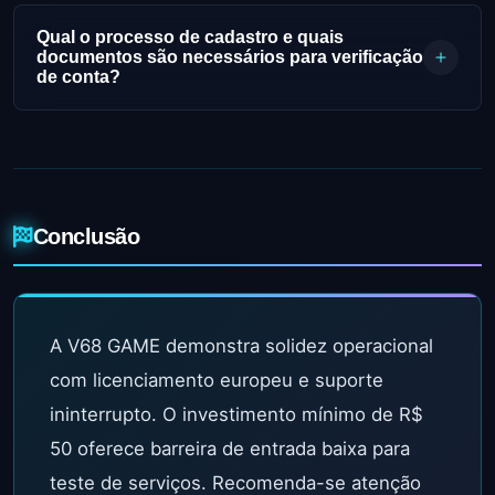
Qual o processo de cadastro e quais
documentos são necessários para verificação
de conta?
Conclusão
A V68 GAME demonstra solidez operacional
com licenciamento europeu e suporte
ininterrupto. O investimento mínimo de R$
50 oferece barreira de entrada baixa para
teste de serviços. Recomenda-se atenção