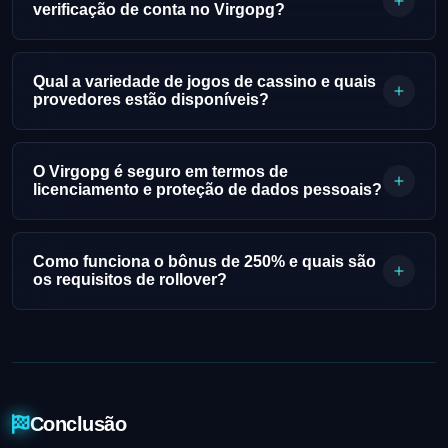
verificação de conta no Virgopg?
Qual a variedade de jogos de cassino e quais
provedores estão disponíveis?
O Virgopg é seguro em termos de
licenciamento e proteção de dados pessoais?
Como funciona o bônus de 250% e quais são
os requisitos de rollover?
Conclusão