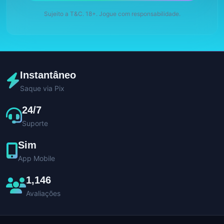
Sujeito a T&C. 18+. Jogue com responsabilidade.
Instantâneo
Saque via Pix
24/7
Suporte
Sim
App Mobile
1,146
Avaliações