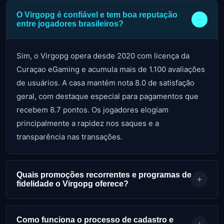
O Virgopg é confiável e tem boa reputação
entre jogadores brasileiros?
Sim, o Virgopg opera desde 2020 com licença da
Curaçao eGaming e acumula mais de 1.100 avaliações
de usuários. A casa mantém nota 8.0 de satisfação
geral, com destaque especial para pagamentos que
recebem 8.7 pontos. Os jogadores elogiam
principalmente a rapidez nos saques e a
transparência nas transações.
Quais promoções recorrentes e programas de
fidelidade o Virgopg oferece?
Como funciona o processo de cadastro e