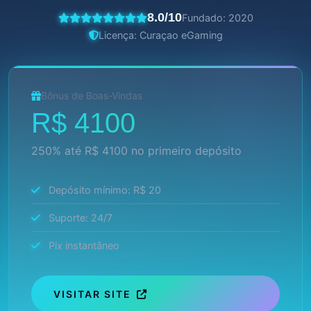
8.0/10
Fundado: 2020
Licença: Curaçao eGaming
Bônus de Boas-Vindas
R$ 4100
250% até R$ 4100 no primeiro depósito
Depósito mínimo: R$ 20
Suporte: 24/7
Pix instantâneo
VISITAR SITE