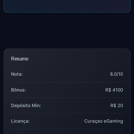
Resumo
Nota:
8.0/10
Bônus:
R$ 4100
Depósito Mín:
R$ 20
Licença:
Curaçao eGaming