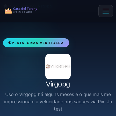
Início
Ranking
Virgopg
PLATAFORMA VERIFICADA
Virgopg
Uso o Virgopg há alguns meses e o que mais me
impressiona é a velocidade nos saques via Pix. Já
test