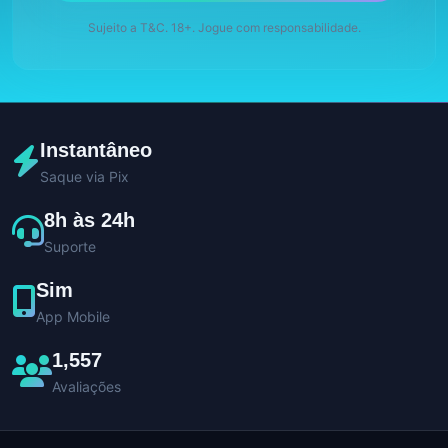
Sujeito a T&C. 18+. Jogue com responsabilidade.
Instantâneo
Saque via Pix
8h às 24h
Suporte
Sim
App Mobile
1,557
Avaliações