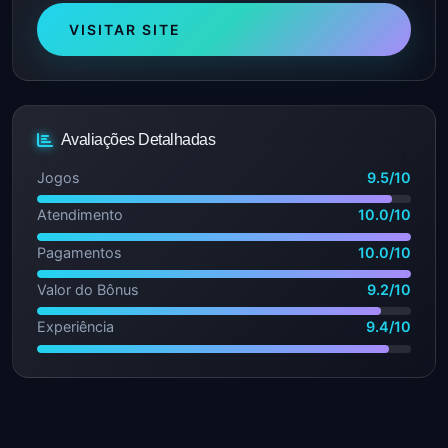
VISITAR SITE
Avaliações Detalhadas
Jogos
9.5/10
Atendimento
10.0/10
Pagamentos
10.0/10
Valor do Bônus
9.2/10
Experiência
9.4/10