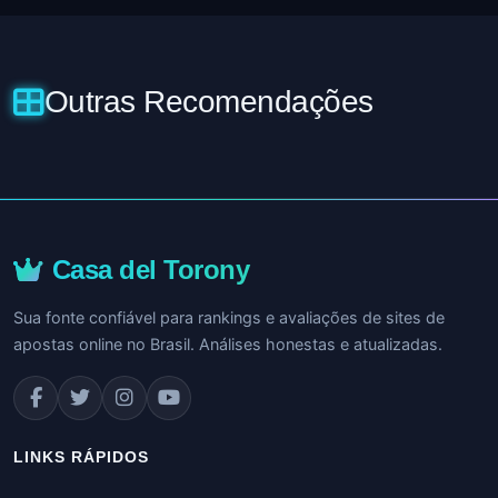
Outras Recomendações
Casa del Torony
Sua fonte confiável para rankings e avaliações de sites de
apostas online no Brasil. Análises honestas e atualizadas.
LINKS RÁPIDOS