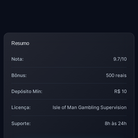
Resumo
Nota:
9.7/10
Bônus:
500 reais
Depósito Mín:
R$ 10
Licença:
Isle of Man Gambling Supervision
Suporte:
8h às 24h