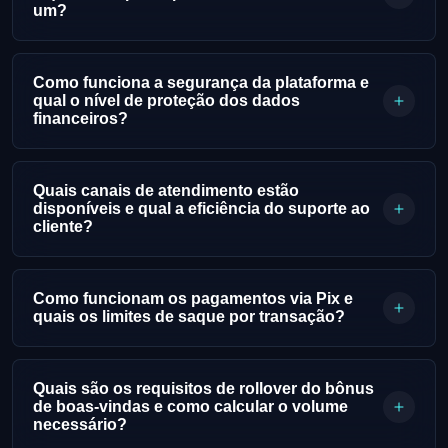
um?
Como funciona a segurança da plataforma e
qual o nível de proteção dos dados
financeiros?
Quais canais de atendimento estão
disponíveis e qual a eficiência do suporte ao
cliente?
Como funcionam os pagamentos via Pix e
quais os limites de saque por transação?
Quais são os requisitos de rollover do bônus
de boas-vindas e como calcular o volume
necessário?