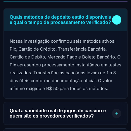
Quais métodos de depósito estão disponíveis
e qual o tempo de processamento verificado?
Nossa investigação confirmou seis métodos ativos:
Pix, Cartão de Crédito, Transferência Bancária,
Cartão de Débito, Mercado Pago e Boleto Bancário. O
Pix apresentou processamento instantâneo em testes
realizados. Transferências bancárias levam de 1 a 3
dias úteis conforme documentação oficial. O valor
mínimo exigido é R$ 50 para todos os métodos.
Qual a variedade real de jogos de cassino e
quem são os provedores verificados?