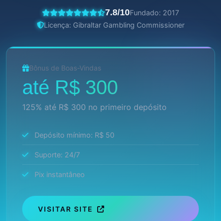
7.8/10
Fundado: 2017
Licença: Gibraltar Gambling Commissioner
Bônus de Boas-Vindas
até R$ 300
125% até R$ 300 no primeiro depósito
Depósito mínimo: R$ 50
Suporte: 24/7
Pix instantâneo
VISITAR SITE