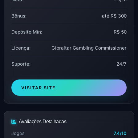
Bônus:
até R$ 300
Depósito Mín:
R$ 50
Licença:
Gibraltar Gambling Commissioner
Suporte:
24/7
VISITAR SITE
Avaliações Detalhadas
Jogos
7.4/10