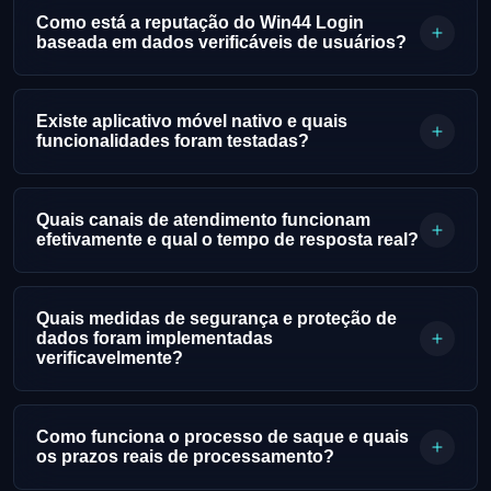
Como está a reputação do Win44 Login
baseada em dados verificáveis de usuários?
Existe aplicativo móvel nativo e quais
funcionalidades foram testadas?
Quais canais de atendimento funcionam
efetivamente e qual o tempo de resposta real?
Quais medidas de segurança e proteção de
dados foram implementadas
verificavelmente?
Como funciona o processo de saque e quais
os prazos reais de processamento?