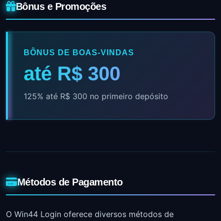
Bônus e Promoções
BÔNUS DE BOAS-VINDAS
até R$ 300
125% até R$ 300 no primeiro depósito
Métodos de Pagamento
O Win44 Login oferece diversos métodos de