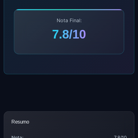
Nota Final:
7.8/10
Resumo
Nota:
7.8/10