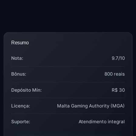
Resumo
Nota:
9.7/10
Bônus:
800 reais
Depósito Mín:
R$ 30
Licença:
Malta Gaming Authority (MGA)
Suporte:
Atendimento integral