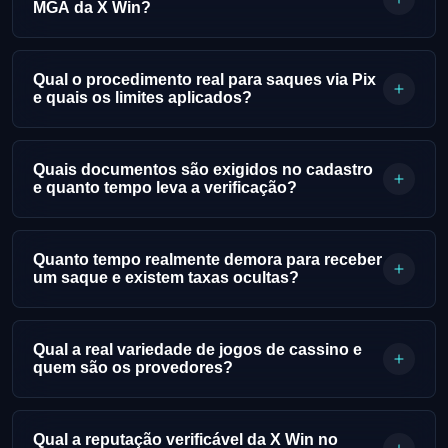
MGA da X Win?
Qual o procedimento real para saques via Pix
e quais os limites aplicados?
Quais documentos são exigidos no cadastro
e quanto tempo leva a verificação?
Quanto tempo realmente demora para receber
um saque e existem taxas ocultas?
Qual a real variedade de jogos de cassino e
quem são os provedores?
Qual a reputação verificável da X Win no