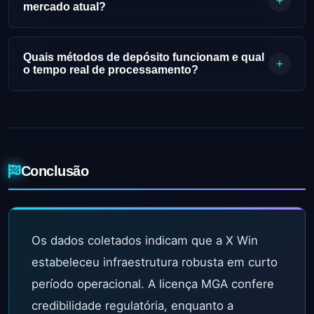
mercado atual?
Quais métodos de depósito funcionam e qual
o tempo real de processamento?
Conclusão
Os dados coletados indicam que a X Win
estabeleceu infraestrutura robusta em curto
período operacional. A licença MGA confere
credibilidade regulatória, enquanto a