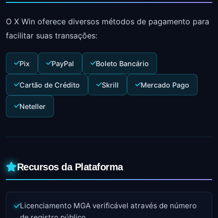
O X Win oferece diversos métodos de pagamento para
facilitar suas transações:
Pix
PayPal
Boleto Bancário
Cartão de Crédito
Skrill
Mercado Pago
Neteller
Recursos da Plataforma
Licenciamento MGA verificável através de número
de registro público