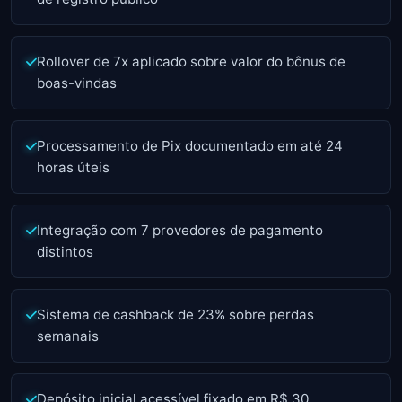
Rollover de 7x aplicado sobre valor do bônus de
boas-vindas
Processamento de Pix documentado em até 24
horas úteis
Integração com 7 provedores de pagamento
distintos
Sistema de cashback de 23% sobre perdas
semanais
Depósito inicial acessível fixado em R$ 30