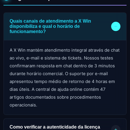
Quais canais de atendimento a X Win
disponibiliza e qual o horário de
funcionamento?
A X Win mantém atendimento integral através de chat
ao vivo, e-mail e sistema de tickets. Nossos testes
confirmaram resposta em chat dentro de 3 minutos
durante horário comercial. O suporte por e-mail
apresentou tempo médio de retorno de 4 horas em
dias úteis. A central de ajuda online contém 47
artigos documentados sobre procedimentos
operacionais.
Como verificar a autenticidade da licença