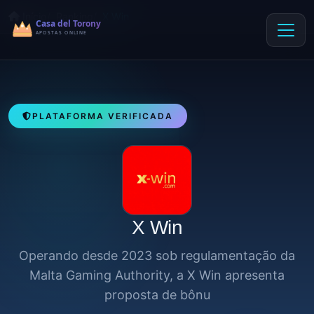
Início
Ranking
X Win
PLATAFORMA VERIFICADA
X Win
Operando desde 2023 sob regulamentação da
Malta Gaming Authority, a X Win apresenta
proposta de bônu