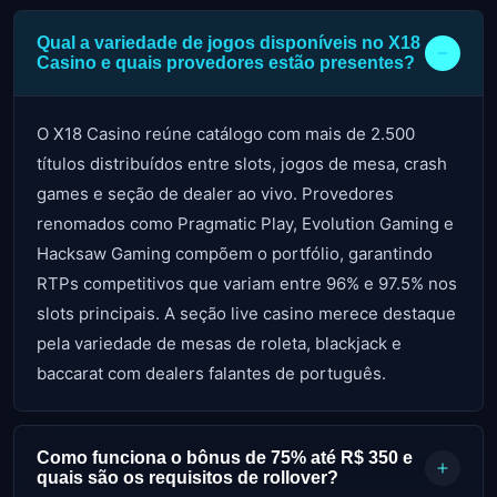
Qual a variedade de jogos disponíveis no X18
Casino e quais provedores estão presentes?
O X18 Casino reúne catálogo com mais de 2.500
títulos distribuídos entre slots, jogos de mesa, crash
games e seção de dealer ao vivo. Provedores
renomados como Pragmatic Play, Evolution Gaming e
Hacksaw Gaming compõem o portfólio, garantindo
RTPs competitivos que variam entre 96% e 97.5% nos
slots principais. A seção live casino merece destaque
pela variedade de mesas de roleta, blackjack e
baccarat com dealers falantes de português.
Como funciona o bônus de 75% até R$ 350 e
quais são os requisitos de rollover?