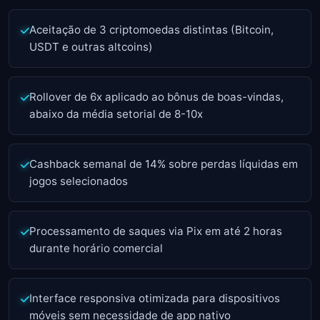
Aceitação de 3 criptomoedas distintas (Bitcoin,
USDT e outras altcoins)
Rollover de 6x aplicado ao bônus de boas-vindas,
abaixo da média setorial de 8-10x
Cashback semanal de 14% sobre perdas líquidas em
jogos selecionados
Processamento de saques via Pix em até 2 horas
durante horário comercial
Interface responsiva otimizada para dispositivos
móveis sem necessidade de app nativo