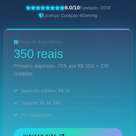
8.0/10
Fundado: 2018
Licença: Curaçao eGaming
Bônus de Boas-Vindas
350 reais
Primeiro depósito: 75% até R$ 350 + 210
rodadas
Depósito mínimo: R$ 10
Suporte: 8h às 24h
Pix instantâneo