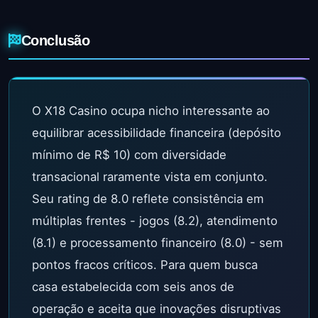
Conclusão
O X18 Casino ocupa nicho interessante ao
equilibrar acessibilidade financeira (depósito
mínimo de R$ 10) com diversidade
transacional raramente vista em conjunto.
Seu rating de 8.0 reflete consistência em
múltiplas frentes - jogos (8.2), atendimento
(8.1) e processamento financeiro (8.0) - sem
pontos fracos críticos. Para quem busca
casa estabelecida com seis anos de
operação e aceita que inovações disruptivas