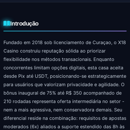
Introdução
Fundado em 2018 sob licenciamento de Curaçao, o X18
Casino construiu reputação sólida ao priorizar
flexibilidade nos métodos transacionais. Enquanto
concorrentes limitam opções digitais, esta casa aceita
desde Pix até USDT, posicionando-se estrategicamente
para usuários que valorizam privacidade e agilidade. O
bônus inaugural de 75% até R$ 350 acompanhado de
210 rodadas representa oferta intermediária no setor -
nem a mais agressiva, nem conservadora demais. Seu
diferencial reside na combinação: requisitos de apostas
moderados (6x) aliados a suporte estendido das 8h às