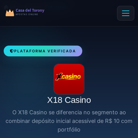
Início
Ranking
X18 Casino
PLATAFORMA VERIFICADA
X18 Casino
O X18 Casino se diferencia no segmento ao
combinar depósito inicial acessível de R$ 10 com
portfólio