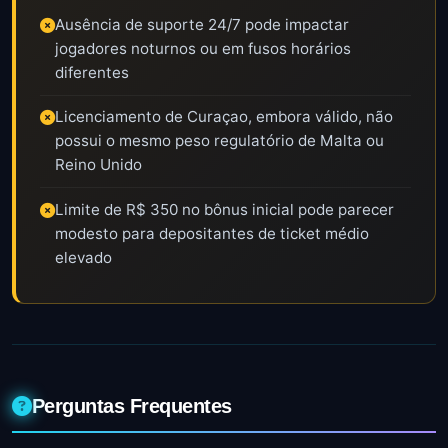
Ausência de suporte 24/7 pode impactar
jogadores noturnos ou em fusos horários
diferentes
Licenciamento de Curaçao, embora válido, não
possui o mesmo peso regulatório de Malta ou
Reino Unido
Limite de R$ 350 no bônus inicial pode parecer
modesto para depositantes de ticket médio
elevado
Perguntas Frequentes