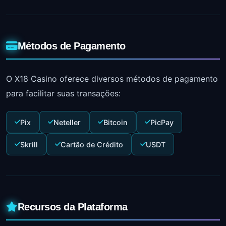
Métodos de Pagamento
O X18 Casino oferece diversos métodos de pagamento
para facilitar suas transações:
Pix
Neteller
Bitcoin
PicPay
Skrill
Cartão de Crédito
USDT
Recursos da Plataforma