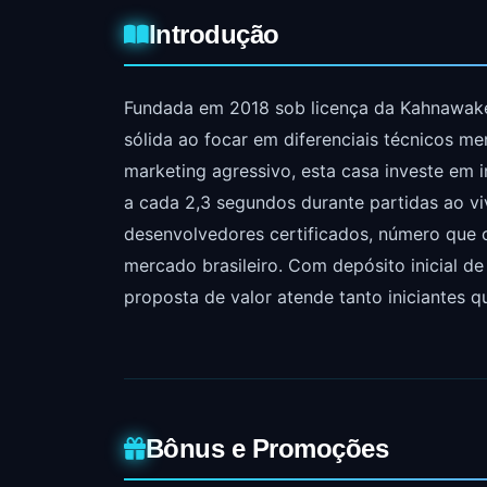
Introdução
Fundada em 2018 sob licença da Kahnawake
sólida ao focar em diferenciais técnicos m
marketing agressivo, esta casa investe em i
a cada 2,3 segundos durante partidas ao viv
desenvolvedores certificados, número que c
mercado brasileiro. Com depósito inicial d
proposta de valor atende tanto iniciantes 
Bônus e Promoções