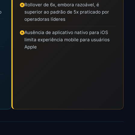
e
Rollover de 6x, embora razoável, é
o
superior ao padrão de 5x praticado por
operadoras líderes
Ausência de aplicativo nativo para iOS
limita experiência mobile para usuários
Apple