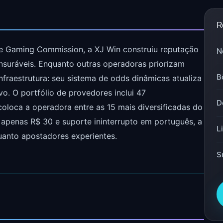
R
 Gaming Commission, a XJ Win construiu reputação
N
ensuráveis. Enquanto outras operadoras priorizam
B
nfraestrutura: seu sistema de odds dinâmicas atualiza
o. O portfólio de provedores inclui 47
D
oloca a operadora entre as 15 mais diversificadas do
e apenas R$ 30 e suporte ininterrupto em português, a
L
quanto apostadores experientes.
S