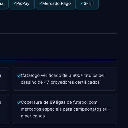
ia
PicPay
Mercado Pago
Skrill
a
Catálogo verificado de 3.800+ títulos de
cassino de 47 provedores certificados
n
Cobertura de 89 ligas de futebol com
mercados especiais para campeonatos sul-
americanos