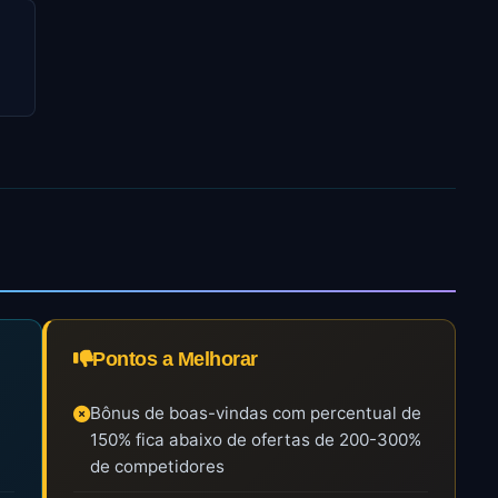
Pontos a Melhorar
Bônus de boas-vindas com percentual de
150% fica abaixo de ofertas de 200-300%
de competidores