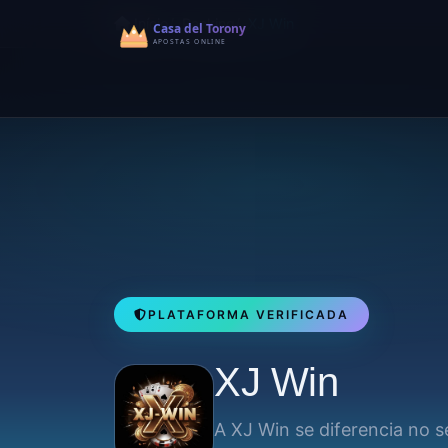
Início
Ranking
XJ Win
PLATAFORMA VERIFICADA
XJ Win
A XJ Win se diferencia no 