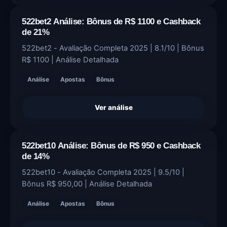
522bet2 Análise: Bônus de R$ 1100 e Cashback
de 21%
522bet2 - Avaliação Completa 2025 | 8.1/10 | Bônus
R$ 1100 | Análise Detalhada
Análise
Apostas
Bônus
Ver análise
522bet10 Análise: Bônus de R$ 950 e Cashback
de 14%
522bet10 - Avaliação Completa 2025 | 9.5/10 |
Bônus R$ 950,00 | Análise Detalhada
Análise
Apostas
Bônus