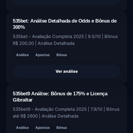
535bet: Análise Detalhada de Odds e Bônus de
300%
535bet - Avaliação Completa 2025 | 9.5/10 | Bônus
R$ 200,00 | Análise Detalhada
Análise
Apostas
Bônus
Ver análise
535bet9 Análise: Bônus de 175% e Licença
Gibraltar
535bet9 - Avaliação Completa 2025 | 7.9/10 | Bônus
até R$ 2600 | Análise Detalhada
Análise
Apostas
Bônus