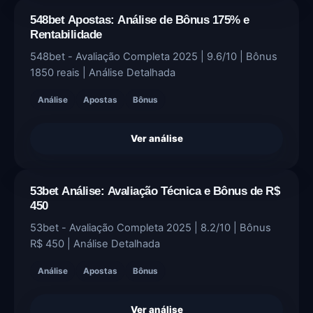
548bet Apostas: Análise de Bônus 175% e
Rentabilidade
548bet - Avaliação Completa 2025 | 9.6/10 | Bônus
1850 reais | Análise Detalhada
Análise
Apostas
Bônus
Ver análise
53bet Análise: Avaliação Técnica e Bônus de R$
450
53bet - Avaliação Completa 2025 | 8.2/10 | Bônus
R$ 450 | Análise Detalhada
Análise
Apostas
Bônus
Ver análise