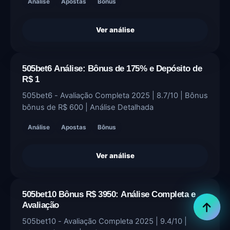
Análise
Apostas
Bônus
Ver análise
505bet6 Análise: Bônus de 175% e Depósito de
R$ 1
505bet6 - Avaliação Completa 2025 | 8.7/10 | Bônus
bônus de R$ 600 | Análise Detalhada
Análise
Apostas
Bônus
Ver análise
505bet10 Bônus R$ 3950: Análise Completa e
Avaliação
505bet10 - Avaliação Completa 2025 | 9.4/10 |