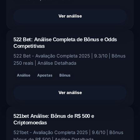
Ver análise
522 Bet: Análise Completa de Bônus e Odds
Competitivas
522 Bet - Avaliação Completa 2025 | 9.3/10 | Bônus
250 reais | Análise Detalhada
Análise
Apostas
Bônus
Ver análise
521bet Análise: Bônus de R$ 500 e
Criptomoedas
521bet - Avaliação Completa 2025 | 9.6/10 | Bônus
bônus de R$ 500 | Análise Detalhada