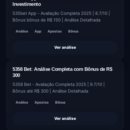
Investimento
535bet App - Avaliação Completa 2025 | 8.7/10 |
Bônus bônus de R$ 150 | Análise Detalhada
Análise
App
Apostas
Bônus
Ver análise
5358 Bet: Análise Completa com Bônus de R$
300
5358 Bet - Avaliação Completa 2025 | 9.7/10 |
Bônus até R$ 300 | Análise Detalhada
Análise
Apostas
Bônus
Ver análise