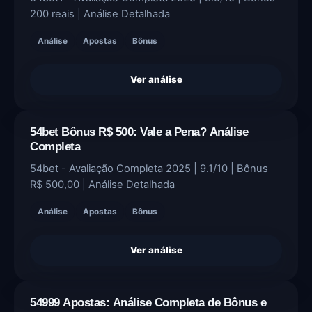
200 reais | Análise Detalhada
Análise
Apostas
Bônus
Ver análise
54bet Bônus R$ 500: Vale a Pena? Análise
Completa
54bet - Avaliação Completa 2025 | 9.1/10 | Bônus
R$ 500,00 | Análise Detalhada
Análise
Apostas
Bônus
Ver análise
54999 Apostas: Análise Completa de Bônus e