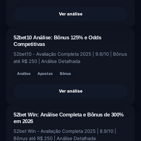
Ver análise
52bet10 Análise: Bônus 125% e Odds
Competitivas
52bet10 - Avaliação Completa 2025 | 9.6/10 | Bônus
até R$ 250 | Análise Detalhada
Análise
Apostas
Bônus
Ver análise
52bet Win: Análise Completa e Bônus de 300%
em 2026
52bet Win - Avaliação Completa 2025 | 8.9/10 |
Bônus até R$ 250 | Análise Detalhada