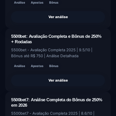
Análise
Apostas
Bônus
Ver análise
5500bet: Avaliação Completa e Bônus de 250%
+ Rodadas
5500bet - Avaliação Completa 2025 | 9.5/10 |
Bônus até R$ 750 | Análise Detalhada
Análise
Apostas
Bônus
Ver análise
5500bet7: Análise Completa do Bônus de 250%
em 2026
5500bet7 - Avaliação Completa 2025 | 8.6/10 |