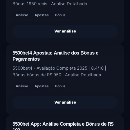
Bônus 1950 reais | Análise Detalhada
Análise
Apostas
Bônus
Ver análise
5500bet4 Apostas: Análise dos Bônus e
Pagamentos
5500bet4 - Avaliação Completa 2025 | 8.4/10 |
Bônus bônus de R$ 950 | Análise Detalhada
Análise
Apostas
Bônus
Ver análise
5500bet App: Análise Completa e Bônus de R$