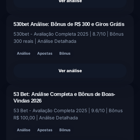
Ver análise
530bet Análise: Bônus de R$ 300 e Giros Grátis
530bet - Avaliação Completa 2025 | 8.7/10 | Bônus
300 reais | Análise Detalhada
Análise
Apostas
Bônus
Ver análise
53 Bet: Análise Completa e Bônus de Boas-
Vindas 2026
53 Bet - Avaliação Completa 2025 | 9.6/10 | Bônus
R$ 100,00 | Análise Detalhada
Análise
Apostas
Bônus