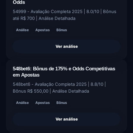
Odds
54999 - Avaliação Completa 2025 | 8.0/10 | Bônus
até R$ 700 | Análise Detalhada
Análise
Apostas
Bônus
Ver análise
548bet6: Bônus de 175% e Odds Competitivas
em Apostas
548bet6 - Avaliação Completa 2025 | 8.8/10 |
Bônus R$ 550,00 | Análise Detalhada
Análise
Apostas
Bônus
Ver análise