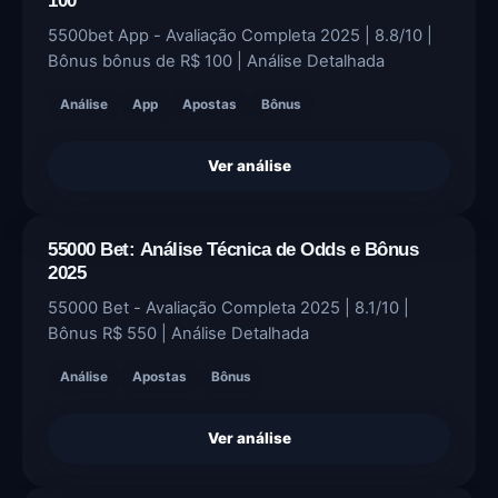
100
5500bet App - Avaliação Completa 2025 | 8.8/10 |
Bônus bônus de R$ 100 | Análise Detalhada
Análise
App
Apostas
Bônus
Ver análise
55000 Bet: Análise Técnica de Odds e Bônus
2025
55000 Bet - Avaliação Completa 2025 | 8.1/10 |
Bônus R$ 550 | Análise Detalhada
Análise
Apostas
Bônus
Ver análise