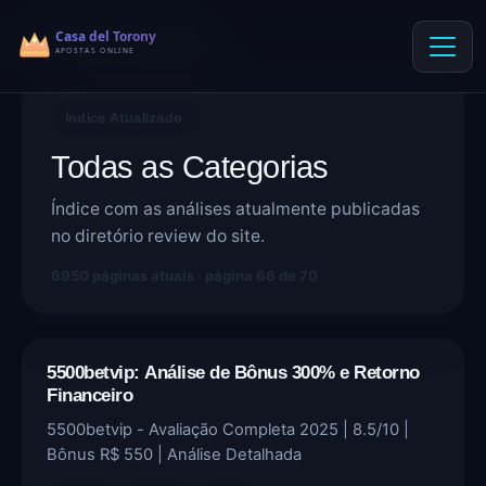
Início
›
Todas as Categorias
Índice Atualizado
Todas as Categorias
Índice com as análises atualmente publicadas
no diretório review do site.
6950 páginas atuais · página 66 de 70
5500betvip: Análise de Bônus 300% e Retorno
Financeiro
5500betvip - Avaliação Completa 2025 | 8.5/10 |
Bônus R$ 550 | Análise Detalhada